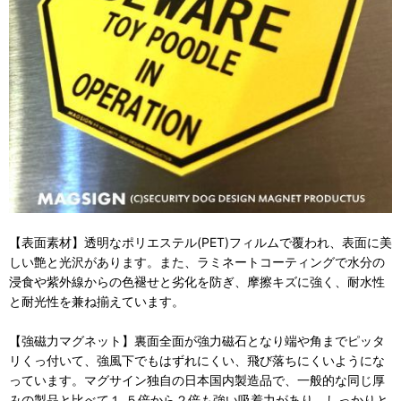
【表面素材】透明なポリエステル(PET)フィルムで覆われ、表面に美
しい艶と光沢があります。また、ラミネートコーティングで水分の
浸食や紫外線からの色褪せと劣化を防ぎ、摩擦キズに強く、耐水性
と耐光性を兼ね揃えています。
【強磁力マグネット】裏面全面が強力磁石となり端や角までピッタ
リくっ付いて、強風下でもはずれにくい、飛び落ちにくいようにな
っています。マグサイン独自の日本国内製造品で、一般的な同じ厚
みの製品と比べて１.５倍から２倍も強い吸着力があり、しっかりと