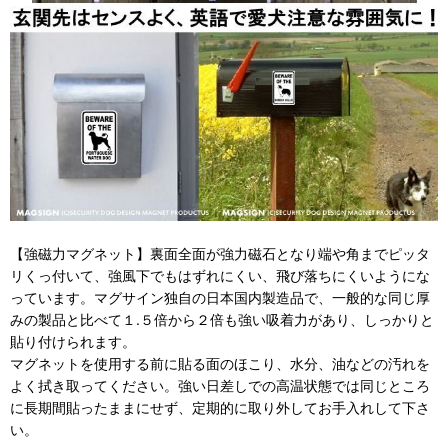
【強磁力マグネット】裏面全面が強力磁石となり端や角までピッタ
リくっ付いて、強風下でもはずれにくい、飛び落ちにくいようにな
っています。マグサイン独自の日本国内製造品で、一般的な同じ厚
みの製品と比べて１.５倍から２倍も強い吸着力があり、しっかりと
貼り付けられます。
マグネットを使用する前に貼る面のほこり、水分、油などの汚れを
よく拭き取ってください。強い日差しでの高温状態では同じところ
に長期間貼ったままにせず、定期的に取り外してお手入れして下さ
い。