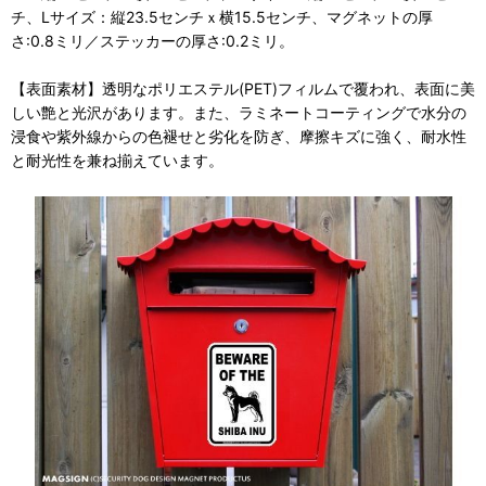
チ、Lサイズ：縦23.5センチｘ横15.5センチ、マグネットの厚
さ:0.8ミリ／ステッカーの厚さ:0.2ミリ。
【表面素材】透明なポリエステル(PET)フィルムで覆われ、表面に美
しい艶と光沢があります。また、ラミネートコーティングで水分の
浸食や紫外線からの色褪せと劣化を防ぎ、摩擦キズに強く、耐水性
と耐光性を兼ね揃えています。