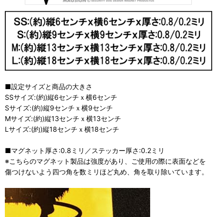
■設定サイズと商品の大きさ
SSサイズ:(約)縦6センチｘ横6センチ
Sサイズ:(約)縦9センチｘ横9センチ
Mサイズ:(約)縦13センチｘ横13センチ
Lサイズ:(約)縦18センチｘ横18センチ
■マグネット厚さ:0.8ミリ／ステッカー厚さ:0.2ミリ
※こちらのマグネット製品は強度があり、ご使用の際に表面などを
傷つけないよう四つ角を数ミリほど丸め、角を取り除いています。