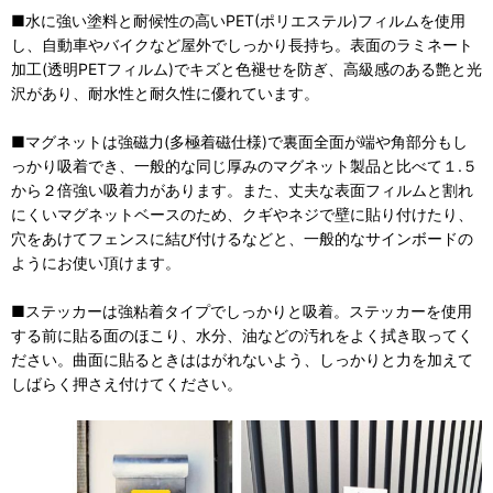
■水に強い塗料と耐候性の高いPET(ポリエステル)フィルムを使用
し、自動車やバイクなど屋外でしっかり長持ち。表面のラミネート
加工(透明PETフィルム)でキズと色褪せを防ぎ、高級感のある艶と光
沢があり、耐水性と耐久性に優れています。
■マグネットは強磁力(多極着磁仕様)で裏面全面が端や角部分もし
っかり吸着でき、一般的な同じ厚みのマグネット製品と比べて１.５
から２倍強い吸着力があります。また、丈夫な表面フィルムと割れ
にくいマグネットベースのため、クギやネジで壁に貼り付けたり、
穴をあけてフェンスに結び付けるなどと、一般的なサインボードの
ようにお使い頂けます。
■ステッカーは強粘着タイプでしっかりと吸着。ステッカーを使用
する前に貼る面のほこり、水分、油などの汚れをよく拭き取ってく
ださい。曲面に貼るときははがれないよう、しっかりと力を加えて
しばらく押さえ付けてください。