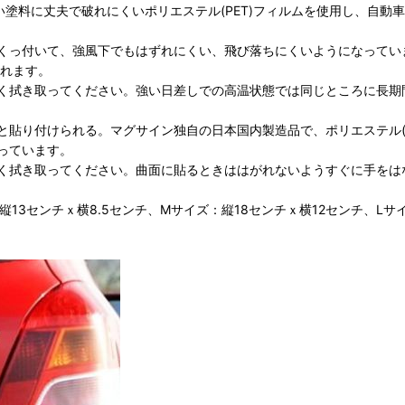
強い塗料に丈夫で破れにくいポリエステル(PET)フィルムを使用し、自
くっ付いて、強風下でもはずれにくい、飛び落ちにくいようになってい
られます。
く拭き取ってください。強い日差しでの高温状態では同じところに長期
貼り付けられる。マグサイン独自の日本国内製造品で、ポリエステル(
っています。
く拭き取ってください。曲面に貼るときははがれないようすぐに手をは
13センチｘ横8.5センチ、Mサイズ：縦18センチｘ横12センチ、Lサイ