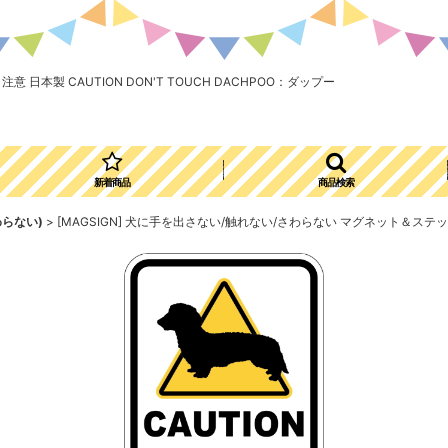
 日本製 CAUTION DON'T TOUCH DACHPOO：ダップー
新着商品
商品検索
わらない)
>
[MAGSIGN] 犬に手を出さない/触れない/さわらない マグネット＆ステッカー 