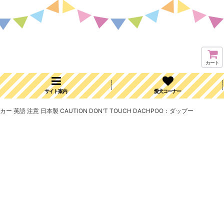
カート
サイト案内
愛犬コーナー
英語 注意 日本製 CAUTION DON'T TOUCH DACHPOO：ダップー