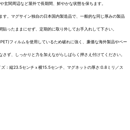
動車や玄関周辺など屋外で長期間、鮮やかな状態を保ちます。
ます。マグサイン独自の日本国内製造品で、一般的な同じ厚みの製品
間貼ったままにせず、定期的に取り外してお手入れして下さい。
PET)フィルムを使用しているため破れに強く、廉価な海外製品やペー
なさず、しっかりと力を加えながらしばらく押さえ付けてください。
ズ：縦23.5センチｘ横15.5センチ、マグネットの厚さ:0.8ミリ／ス