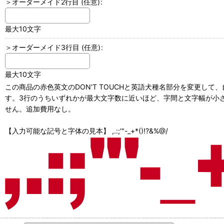
＞オーダーメイド2行目
(任意)
:
最大10文字
＞オーダーメイド3行目
(任意)
:
最大10文字
この商品の赤色英文のDON'T TOUCHと英語犬種名部分を変更し
す。3行のうちいずれかが最大文字数に近いほど、字間と文字幅が小さ
せん。追加費用なし。
【入力可能な記号と字体の見本】 ,.:;'"-_+*()!?&%@/