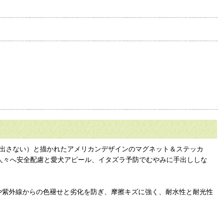
ーに手を出さない）と描かれたアメリカンデザインのマグネット＆ステッカ
囲の人々へ安全配慮と愛犬アピール、イタズラ予防でむやみに手出ししな
食や紫外線からの色褪せと劣化を防ぎ、摩擦キズに強く、耐水性と耐光性