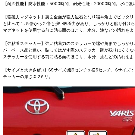
【耐久性能】防水性能：5000時間、耐光性能：20000時間。水に
【強磁力マグネット】裏面全面が強力磁石となり端や角までピッタリ
と比べて１.５倍から２倍も強い吸着力があり、しっかりと貼り付け
マグネットを使用する前に貼る面のほこり、水分、油などの汚れをよ
【強粘着ステッカー】強い粘着力のステッカーで端や角までしっかりと
パーベース品と違い、貼ってはがす際のステッカー跡が残りにくくな
ステッカーを使用する前に貼る面のほこり、水分、油などの汚れをよ
【サイズと大きさ(約)】SSサイズ:縦9センチｘ横6センチ、Sサイズ：縦
テッカーの厚さ:0.2ミリ。