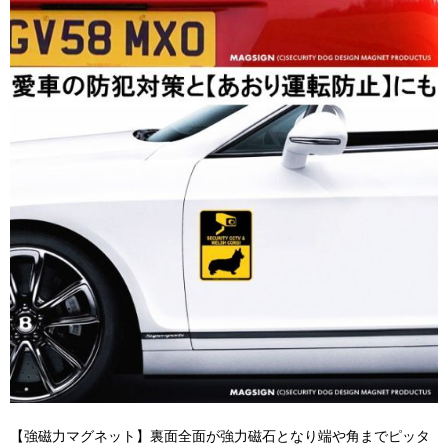
【強磁力マグネット】裏面全面が強力磁石となり端や角までピッタ