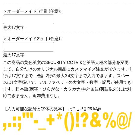
＞オーダーメイド1行目
(任意)
:
最大17文字
＞オーダーメイド2行目
(任意)
:
最大17文字
この商品の黄色英文のSECURITY CCTV &と英語犬種名部分を変更
して、自分だけのオリジナル商品にカスタマイズ注文ができます。1
行は17文字まで、合計2行の最大34文字まで入力できます。スペー
スは1文字扱いで、アルファベットの大文字・数字・記号が使用でき
ます。日本語(漢字・ひらがな・カタカナ)や外国語(英語以外)には対
応できません。追加費用なし。
【入力可能な記号と字体の見本】 ,.:;'"-_+*()!?&%@/