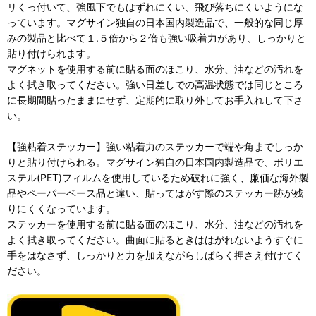
リくっ付いて、強風下でもはずれにくい、飛び落ちにくいようにな
っています。マグサイン独自の日本国内製造品で、一般的な同じ厚
みの製品と比べて１.５倍から２倍も強い吸着力があり、しっかりと
貼り付けられます。
マグネットを使用する前に貼る面のほこり、水分、油などの汚れを
よく拭き取ってください。強い日差しでの高温状態では同じところ
に長期間貼ったままにせず、定期的に取り外してお手入れして下さ
い。
【強粘着ステッカー】強い粘着力のステッカーで端や角までしっか
りと貼り付けられる。マグサイン独自の日本国内製造品で、ポリエ
ステル(PET)フィルムを使用しているため破れに強く、廉価な海外製
品やペーパーベース品と違い、貼ってはがす際のステッカー跡が残
りにくくなっています。
ステッカーを使用する前に貼る面のほこり、水分、油などの汚れを
よく拭き取ってください。曲面に貼るときははがれないようすぐに
手をはなさず、しっかりと力を加えながらしばらく押さえ付けてく
ださい。