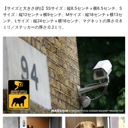
【サイズと大きさ(約)】SSサイズ：縦8.5センチｘ横6.5センチ、S
サイズ：縦12センチｘ横9センチ、Mサイズ：縦18センチｘ横13セ
ンチ、Lサイズ：縦24センチｘ横18センチ、マグネットの厚さ:0.8
ミリ／ステッカーの厚さ:0.2ミリ。