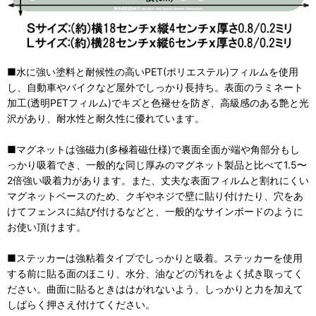
■水に強い塗料と耐候性の高いPET(ポリエステル)フィルムを使用
し、自動車やバイクなど屋外でしっかり長持ち。表面のラミネート
加工(透明PETフィルム)でキズと色褪せを防ぎ、高級感のある艶と光
沢があり、耐水性と耐久性に優れています。
■マグネットは強磁力(多極着磁仕様)で裏面全面が端や角部分もし
っかり吸着でき、一般的な同じ厚みのマグネット製品と比べて1.5〜
2倍強い吸着力があります。また、丈夫な表面フィルムと割れにくい
マグネットベースのため、クギやネジで壁に貼り付けたり、穴をあ
けてフェンスに結び付けるなどと、一般的なサインボードのように
お使い頂けます。
■ステッカーは強粘着タイプでしっかりと吸着。ステッカーを使用
する前に貼る面のほこり、水分、油などの汚れをよく拭き取ってく
ださい。曲面に貼るときははがれないよう、しっかりと力を加えて
しばらく押さえ付けてください。