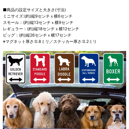
■商品の設定サイズと大きさ(寸法)
ミニサイズ:(約)縦9センチｘ横6センチ
スモール：(約)縦13センチｘ横9センチ
レギュラー：(約)縦18センチｘ横12センチ
ビッグ：(約)縦26センチｘ横17センチ
※マグネット厚さ:0.8ミリ／ステッカー厚さ:0.2ミリ