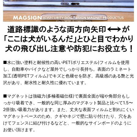
■水に強い塗料と耐候性の高いPET(ポリエステル)フィルムを使用
し、自動車やバイクなど屋外でしっかり長持ち。表面のラミネート
加工(透明PETフィルム)でキズと色褪せを防ぎ、高級感のある艶と光
沢があり、耐水性と耐久性に優れています。
■マグネットは強磁力(多極着磁仕様)で裏面全面が端や角部分もし
っかり吸着でき、一般的な同じ厚みのマグネット製品と比べて1.5〜
2倍強い吸着力があります。また、丈夫な表面フィルムと割れにくい
マグネットベースのため、クギやネジで壁に貼り付けたり、穴をあ
けてフェンスに結び付けるなどと、一般的なサインボードのように
お使い頂けます。