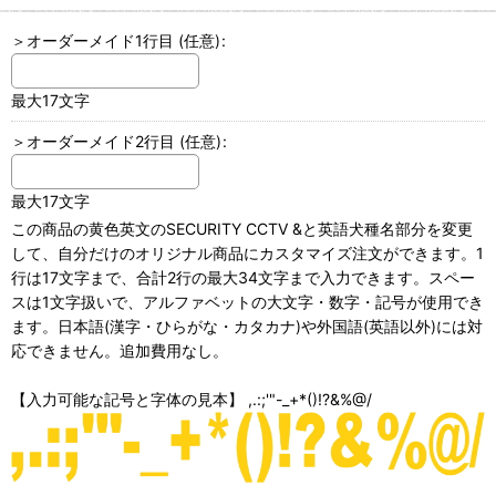
＞オーダーメイド1行目
(任意)
:
最大17文字
＞オーダーメイド2行目
(任意)
:
最大17文字
この商品の黄色英文のSECURITY CCTV &と英語犬種名部分を変更
して、自分だけのオリジナル商品にカスタマイズ注文ができます。1
行は17文字まで、合計2行の最大34文字まで入力できます。スペー
スは1文字扱いで、アルファベットの大文字・数字・記号が使用でき
ます。日本語(漢字・ひらがな・カタカナ)や外国語(英語以外)には対
応できません。追加費用なし。
【入力可能な記号と字体の見本】 ,.:;'"-_+*()!?&%@/