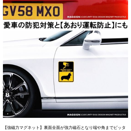
【強磁力マグネット】裏面全面が強力磁石となり端や角までピッタ