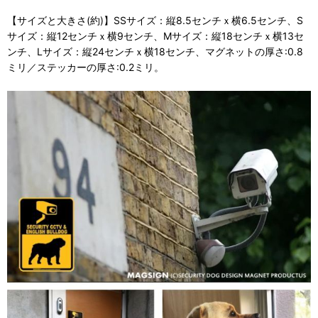
【サイズと大きさ(約)】SSサイズ：縦8.5センチｘ横6.5センチ、S
サイズ：縦12センチｘ横9センチ、Mサイズ：縦18センチｘ横13セ
ンチ、Lサイズ：縦24センチｘ横18センチ、マグネットの厚さ:0.8
ミリ／ステッカーの厚さ:0.2ミリ。