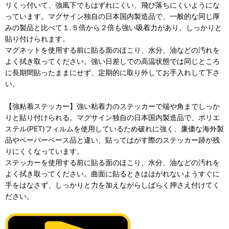
リくっ付いて、強風下でもはずれにくい、飛び落ちにくいようにな
っています。マグサイン独自の日本国内製造品で、一般的な同じ厚
みの製品と比べて１.５倍から２倍も強い吸着力があり、しっかりと
貼り付けられます。
マグネットを使用する前に貼る面のほこり、水分、油などの汚れを
よく拭き取ってください。強い日差しでの高温状態では同じところ
に長期間貼ったままにせず、定期的に取り外してお手入れして下さ
い。
【強粘着ステッカー】強い粘着力のステッカーで端や角までしっか
りと貼り付けられる。マグサイン独自の日本国内製造品で、ポリエ
ステル(PET)フィルムを使用しているため破れに強く、廉価な海外製
品やペーパーベース品と違い、貼ってはがす際のステッカー跡が残
りにくくなっています。
ステッカーを使用する前に貼る面のほこり、水分、油などの汚れを
よく拭き取ってください。曲面に貼るときははがれないようすぐに
手をはなさず、しっかりと力を加えながらしばらく押さえ付けてく
ださい。