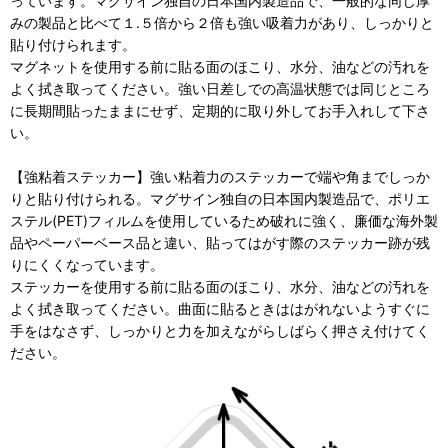
っています。マグサイン独自の日本国内製造品で、一般的な同じ厚
みの製品と比べて１.５倍から２倍も強い吸着力があり、しっかりと
貼り付けられます。
マグネットを使用する前に貼る面のほこり、水分、油などの汚れを
よく拭き取ってください。強い日差しでの高温状態では同じところ
に長期間貼ったままにせず、定期的に取り外してお手入れして下さ
い。
【強粘着ステッカー】強い粘着力のステッカーで端や角までしっか
りと貼り付けられる。マグサイン独自の日本国内製造品で、ポリエ
ステル(PET)フィルムを使用しているため破れに強く、廉価な海外製
品やペーパーベース品と違い、貼ってはがす際のステッカー跡が残
りにくくなっています。
ステッカーを使用する前に貼る面のほこり、水分、油などの汚れを
よく拭き取ってください。曲面に貼るときははがれないようすぐに
手をはなさず、しっかりと力を加えながらしばらく押さえ付けてく
ださい。