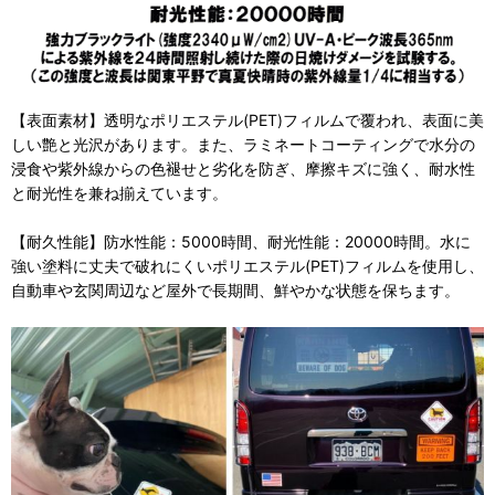
【表面素材】透明なポリエステル(PET)フィルムで覆われ、表面に美
しい艶と光沢があります。また、ラミネートコーティングで水分の
浸食や紫外線からの色褪せと劣化を防ぎ、摩擦キズに強く、耐水性
と耐光性を兼ね揃えています。
【耐久性能】防水性能：5000時間、耐光性能：20000時間。水に
強い塗料に丈夫で破れにくいポリエステル(PET)フィルムを使用し、
自動車や玄関周辺など屋外で長期間、鮮やかな状態を保ちます。