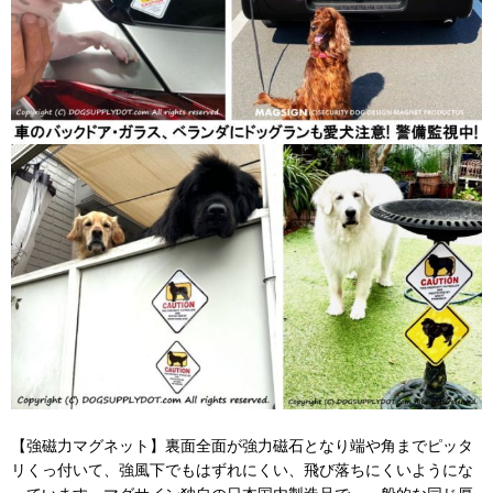
【強磁力マグネット】裏面全面が強力磁石となり端や角までピッタ
リくっ付いて、強風下でもはずれにくい、飛び落ちにくいようにな