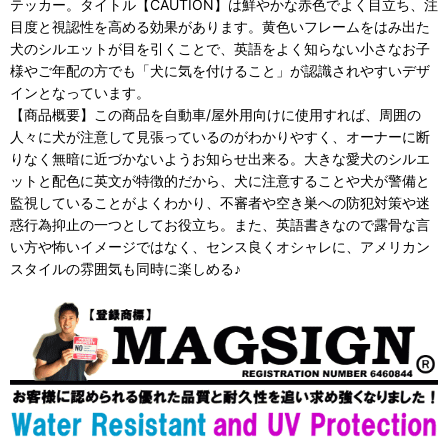
テッカー。タイトル【CAUTION】は鮮やかな赤色でよく目立ち、注
目度と視認性を高める効果があります。黄色いフレームをはみ出た
犬のシルエットが目を引くことで、英語をよく知らない小さなお子
様やご年配の方でも「犬に気を付けること」が認識されやすいデザ
インとなっています。
【商品概要】この商品を自動車/屋外用向けに使用すれば、周囲の
人々に犬が注意して見張っているのがわかりやすく、オーナーに断
りなく無暗に近づかないようお知らせ出来る。大きな愛犬のシルエ
ットと配色に英文が特徴的だから、犬に注意することや犬が警備と
監視していることがよくわかり、不審者や空き巣への防犯対策や迷
惑行為抑止の一つとしてお役立ち。また、英語書きなので露骨な言
い方や怖いイメージではなく、センス良くオシャレに、アメリカン
スタイルの雰囲気も同時に楽しめる♪