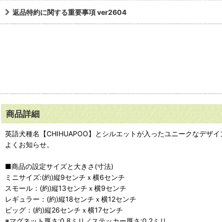
返品特約に関する重要事項 ver2604
商品詳細
英語犬種名【CHIHUAPOO】とシルエットが入ったユニークなデ
よくお知らせ。
■商品の設定サイズと大きさ(寸法)
ミニサイズ:(約)縦9センチｘ横6センチ
スモール：(約)縦13センチｘ横9センチ
レギュラー：(約)縦18センチｘ横12センチ
ビッグ：(約)縦26センチｘ横17センチ
※マグネット厚さ:0.8ミリ／ステッカー厚さ:0.2ミリ