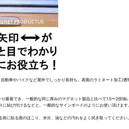
し、自動車やバイクなど屋外でしっかり長持ち。表面のラミネート加工(透
かり吸着でき、一般的な同じ厚みのマグネット製品と比べて1.5〜2倍
スに結び付けるなどと、一般的なサインボードのようにお使い頂けます
る前に貼る面のほこり、水分、油などの汚れをよく拭き取ってください