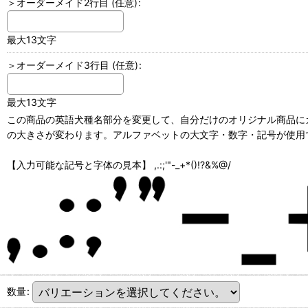
＞オーダーメイド2行目
(任意)
:
最大13文字
＞オーダーメイド3行目
(任意)
:
最大13文字
この商品の英語犬種名部分を変更して、自分だけのオリジナル商品にカ
の大きさが変わります。アルファベットの大文字・数字・記号が使用で
【入力可能な記号と字体の見本】 ,.:;'"-_+*()!?&%@/
数量
: