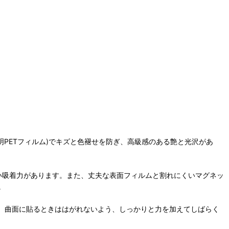
明PETフィルム)でキズと色褪せを防ぎ、高級感のある艶と光沢があ
強い吸着力があります。また、丈夫な表面フィルムと割れにくいマグネッ
。
。曲面に貼るときははがれないよう、しっかりと力を加えてしばらく