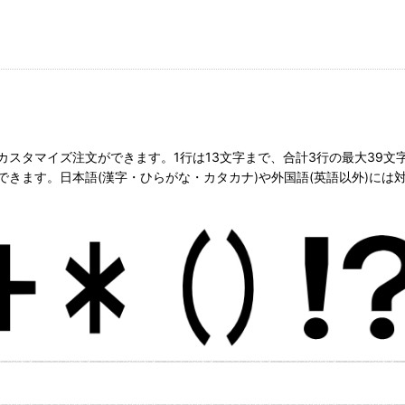
スタマイズ注文ができます。1行は13文字まで、合計3行の最大39文
きます。日本語(漢字・ひらがな・カタカナ)や外国語(英語以外)には