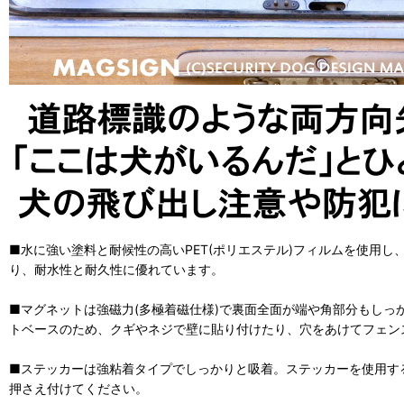
■水に強い塗料と耐候性の高いPET(ポリエステル)フィルムを使用
り、耐水性と耐久性に優れています。
■マグネットは強磁力(多極着磁仕様)で裏面全面が端や角部分もしっ
トベースのため、クギやネジで壁に貼り付けたり、穴をあけてフェン
■ステッカーは強粘着タイプでしっかりと吸着。ステッカーを使用す
押さえ付けてください。