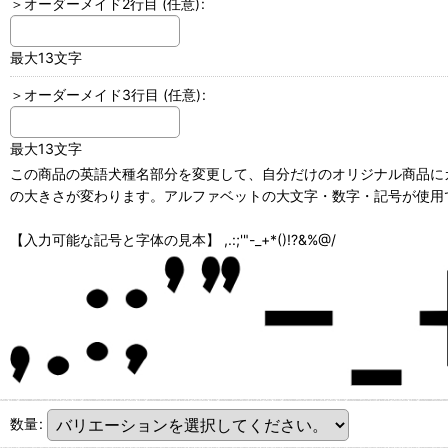
＞オーダーメイド2行目
(任意)
:
最大13文字
＞オーダーメイド3行目
(任意)
:
最大13文字
この商品の英語犬種名部分を変更して、自分だけのオリジナル商品にカ
の大きさが変わります。アルファベットの大文字・数字・記号が使用で
【入力可能な記号と字体の見本】 ,.:;'"-_+*()!?&%@/
数量
: