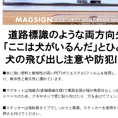
■水に強い塗料と耐候性の高いPET(ポリエステル)フィルムを使用
り、耐水性と耐久性に優れています。
■マグネットは強磁力(多極着磁仕様)で裏面全面が端や角部分もしっ
トベースのため、クギやネジで壁に貼り付けたり、穴をあけてフェン
■ステッカーは強粘着タイプでしっかりと吸着。ステッカーを使用す
押さえ付けてください。