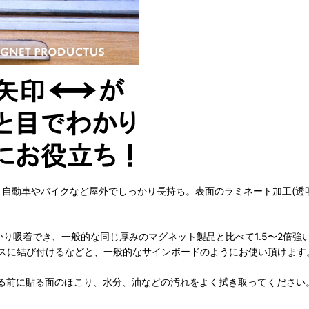
し、自動車やバイクなど屋外でしっかり長持ち。表面のラミネート加工(透
かり吸着でき、一般的な同じ厚みのマグネット製品と比べて1.5〜2倍
スに結び付けるなどと、一般的なサインボードのようにお使い頂けます
る前に貼る面のほこり、水分、油などの汚れをよく拭き取ってください