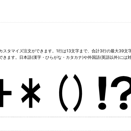
スタマイズ注文ができます。1行は13文字まで、合計3行の最大39文
きます。日本語(漢字・ひらがな・カタカナ)や外国語(英語以外)には