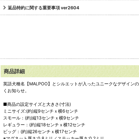
返品特約に関する重要事項 ver2604
商品詳細
英語犬種名【MALPOO】とシルエットが入ったユニークなデザイ
くお知らせ。
■商品の設定サイズと大きさ(寸法)
ミニサイズ:(約)縦9センチｘ横6センチ
スモール：(約)縦13センチｘ横9センチ
レギュラー：(約)縦18センチｘ横12センチ
ビッグ：(約)縦26センチｘ横17センチ
※マグネット厚さ:0.8ミリ／ステッカー厚さ:0.2ミリ