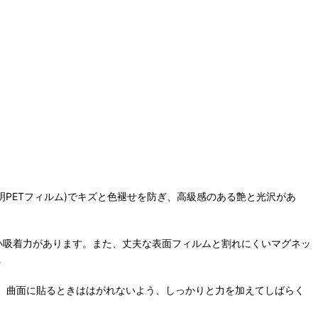
明PETフィルム)でキズと色褪せを防ぎ、高級感のある艶と光沢があ
強い吸着力があります。また、丈夫な表面フィルムと割れにくいマグネッ
。
。曲面に貼るときははがれないよう、しっかりと力を加えてしばらく