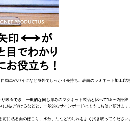
し、自動車やバイクなど屋外でしっかり長持ち。表面のラミネート加工(透
かり吸着でき、一般的な同じ厚みのマグネット製品と比べて1.5〜2倍
スに結び付けるなどと、一般的なサインボードのようにお使い頂けます
る前に貼る面のほこり、水分、油などの汚れをよく拭き取ってください