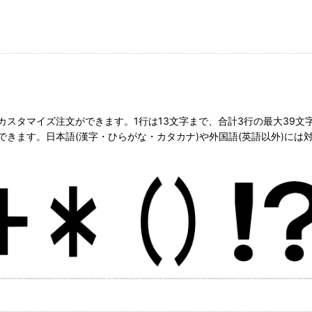
スタマイズ注文ができます。1行は13文字まで、合計3行の最大39文
きます。日本語(漢字・ひらがな・カタカナ)や外国語(英語以外)には