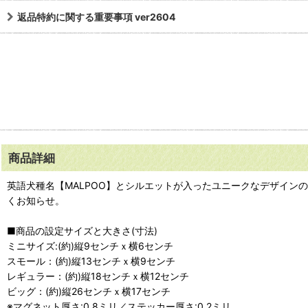
返品特約に関する重要事項 ver2604
商品詳細
英語犬種名【MALPOO】とシルエットが入ったユニークなデザイ
くお知らせ。
■商品の設定サイズと大きさ(寸法)
ミニサイズ:(約)縦9センチｘ横6センチ
スモール：(約)縦13センチｘ横9センチ
レギュラー：(約)縦18センチｘ横12センチ
ビッグ：(約)縦26センチｘ横17センチ
※マグネット厚さ:0.8ミリ／ステッカー厚さ:0.2ミリ