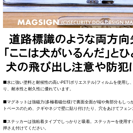
■水に強い塗料と耐候性の高いPET(ポリエステル)フィルムを使用
り、耐水性と耐久性に優れています。
■マグネットは強磁力(多極着磁仕様)で裏面全面が端や角部分もしっ
トベースのため、クギやネジで壁に貼り付けたり、穴をあけてフェン
■ステッカーは強粘着タイプでしっかりと吸着。ステッカーを使用す
押さえ付けてください。