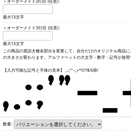
＞オーダーメイド2行目
(任意)
:
最大13文字
＞オーダーメイド3行目
(任意)
:
最大13文字
この商品の英語犬種名部分を変更して、自分だけのオリジナル商品にカ
の大きさが変わります。アルファベットの大文字・数字・記号が使用で
【入力可能な記号と字体の見本】 ,.:;'"-_+*()!?&%@/
数量
: