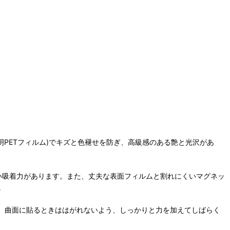
明PETフィルム)でキズと色褪せを防ぎ、高級感のある艶と光沢があ
強い吸着力があります。また、丈夫な表面フィルムと割れにくいマグネッ
。
。曲面に貼るときははがれないよう、しっかりと力を加えてしばらく