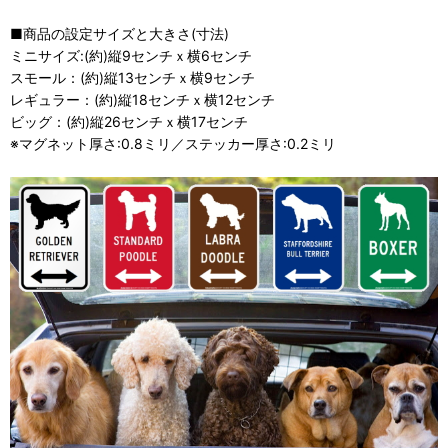
■商品の設定サイズと大きさ(寸法)
ミニサイズ:(約)縦9センチｘ横6センチ
スモール：(約)縦13センチｘ横9センチ
レギュラー：(約)縦18センチｘ横12センチ
ビッグ：(約)縦26センチｘ横17センチ
※マグネット厚さ:0.8ミリ／ステッカー厚さ:0.2ミリ