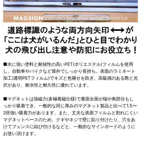
■水に強い塗料と耐候性の高いPET(ポリエステル)フィルムを使用
し、自動車やバイクなど屋外でしっかり長持ち。表面のラミネート
加工(透明PETフィルム)でキズと色褪せを防ぎ、高級感のある艶と光
沢があり、耐水性と耐久性に優れています。
■マグネットは強磁力(多極着磁仕様)で裏面全面が端や角部分もし
っかり吸着でき、一般的な同じ厚みのマグネット製品と比べて1.5〜
2倍強い吸着力があります。また、丈夫な表面フィルムと割れにくい
マグネットベースのため、クギやネジで壁に貼り付けたり、穴をあ
けてフェンスに結び付けるなどと、一般的なサインボードのように
お使い頂けます。