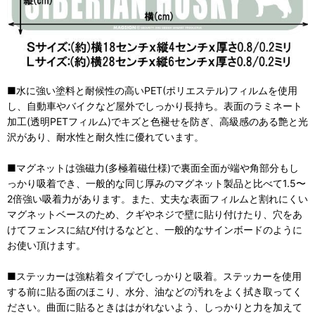
■水に強い塗料と耐候性の高いPET(ポリエステル)フィルムを使用
し、自動車やバイクなど屋外でしっかり長持ち。表面のラミネート
加工(透明PETフィルム)でキズと色褪せを防ぎ、高級感のある艶と光
沢があり、耐水性と耐久性に優れています。
■マグネットは強磁力(多極着磁仕様)で裏面全面が端や角部分もし
っかり吸着でき、一般的な同じ厚みのマグネット製品と比べて1.5〜
2倍強い吸着力があります。また、丈夫な表面フィルムと割れにくい
マグネットベースのため、クギやネジで壁に貼り付けたり、穴をあ
けてフェンスに結び付けるなどと、一般的なサインボードのように
お使い頂けます。
■ステッカーは強粘着タイプでしっかりと吸着。ステッカーを使用
する前に貼る面のほこり、水分、油などの汚れをよく拭き取ってく
ださい。曲面に貼るときははがれないよう、しっかりと力を加えて