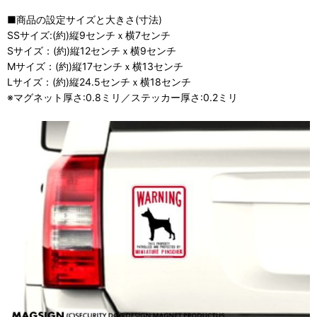
■商品の設定サイズと大きさ(寸法)
SSサイズ:(約)縦9センチｘ横7センチ
Sサイズ：(約)縦12センチｘ横9センチ
Mサイズ：(約)縦17センチｘ横13センチ
Lサイズ：(約)縦24.5センチｘ横18センチ
※マグネット厚さ:0.8ミリ／ステッカー厚さ:0.2ミリ