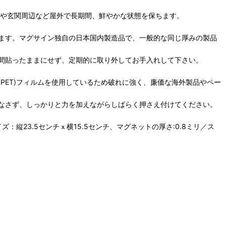
動車や玄関周辺など屋外で長期間、鮮やかな状態を保ちます。
ます。マグサイン独自の日本国内製造品で、一般的な同じ厚みの製品
間貼ったままにせず、定期的に取り外してお手入れして下さい。
PET)フィルムを使用しているため破れに強く、廉価な海外製品やペー
なさず、しっかりと力を加えながらしばらく押さえ付けてください。
ズ：縦23.5センチｘ横15.5センチ、マグネットの厚さ:0.8ミリ／ス