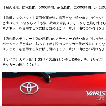
【耐久性能】防水性能：5000時間、耐光性能：20000時間。水に
【強磁力マグネット】裏面全面が強力磁石となり端や角までピッタリ
と比べて１.５倍から２倍も強い吸着力があり、しっかりと貼り付け
マグネットを使用する前に貼る面のほこり、水分、油などの汚れをよ
【強粘着ステッカー】強い粘着力のステッカーで端や角までしっかりと
パーベース品と違い、貼ってはがす際のステッカー跡が残りにくくな
ステッカーを使用する前に貼る面のほこり、水分、油などの汚れをよ
【サイズと大きさ(約)】SSサイズ:縦9センチｘ横6センチ、Sサイズ：縦
テッカーの厚さ:0.2ミリ。