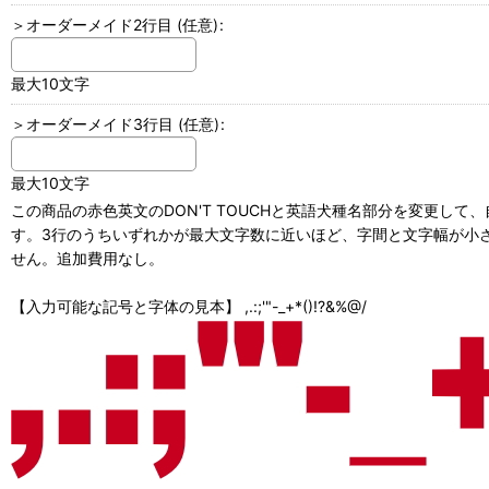
＞オーダーメイド2行目
(任意)
:
最大10文字
＞オーダーメイド3行目
(任意)
:
最大10文字
この商品の赤色英文のDON'T TOUCHと英語犬種名部分を変更し
す。3行のうちいずれかが最大文字数に近いほど、字間と文字幅が小さ
せん。追加費用なし。
【入力可能な記号と字体の見本】 ,.:;'"-_+*()!?&%@/