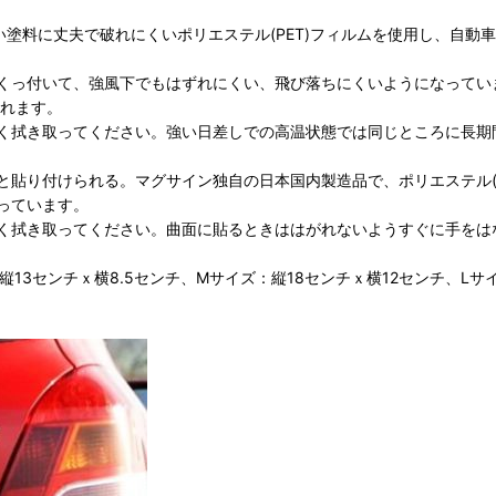
強い塗料に丈夫で破れにくいポリエステル(PET)フィルムを使用し、自
くっ付いて、強風下でもはずれにくい、飛び落ちにくいようになってい
られます。
く拭き取ってください。強い日差しでの高温状態では同じところに長期
貼り付けられる。マグサイン独自の日本国内製造品で、ポリエステル(
っています。
く拭き取ってください。曲面に貼るときははがれないようすぐに手をは
13センチｘ横8.5センチ、Mサイズ：縦18センチｘ横12センチ、Lサイ