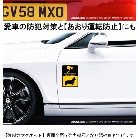
【強磁力マグネット】裏面全面が強力磁石となり端や角までピッタ