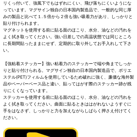
リくっ付いて、強風下でもはずれにくい、飛び落ちにくいようにな
っています。マグサイン独自の日本国内製造品で、一般的な同じ厚
みの製品と比べて１.５倍から２倍も強い吸着力があり、しっかりと
貼り付けられます。
マグネットを使用する前に貼る面のほこり、水分、油などの汚れを
よく拭き取ってください。強い日差しでの高温状態では同じところ
に長期間貼ったままにせず、定期的に取り外してお手入れして下さ
い。
【強粘着ステッカー】強い粘着力のステッカーで端や角までしっか
りと貼り付けられる。マグサイン独自の日本国内製造品で、ポリエ
ステル(PET)フィルムを使用しているため破れに強く、廉価な海外製
品やペーパーベース品と違い、貼ってはがす際のステッカー跡が残
りにくくなっています。
ステッカーを使用する前に貼る面のほこり、水分、油などの汚れを
よく拭き取ってください。曲面に貼るときははがれないようすぐに
手をはなさず、しっかりと力を加えながらしばらく押さえ付けてく
ださい。