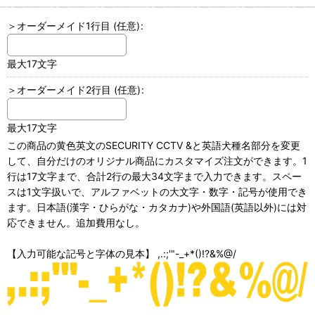
＞オーダーメイド1行目
(任意)
:
最大17文字
＞オーダーメイド2行目
(任意)
:
最大17文字
この商品の黄色英文のSECURITY CCTV &と英語犬種名部分を変更
して、自分だけのオリジナル商品にカスタマイズ注文ができます。1
行は17文字まで、合計2行の最大34文字まで入力できます。スペー
スは1文字扱いで、アルファベットの大文字・数字・記号が使用でき
ます。日本語(漢字・ひらがな・カタカナ)や外国語(英語以外)には対
応できません。追加費用なし。
【入力可能な記号と字体の見本】 ,.:;'"-_+*()!?&%@/