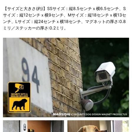
【サイズと大きさ(約)】SSサイズ：縦8.5センチｘ横6.5センチ、S
サイズ：縦12センチｘ横9センチ、Mサイズ：縦18センチｘ横13セ
ンチ、Lサイズ：縦24センチｘ横18センチ、マグネットの厚さ:0.8
ミリ／ステッカーの厚さ:0.2ミリ。