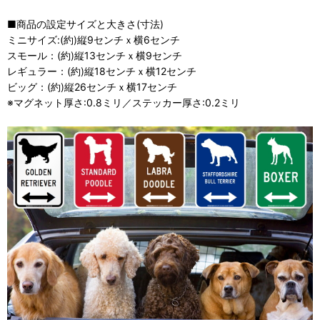
■商品の設定サイズと大きさ(寸法)
ミニサイズ:(約)縦9センチｘ横6センチ
スモール：(約)縦13センチｘ横9センチ
レギュラー：(約)縦18センチｘ横12センチ
ビッグ：(約)縦26センチｘ横17センチ
※マグネット厚さ:0.8ミリ／ステッカー厚さ:0.2ミリ