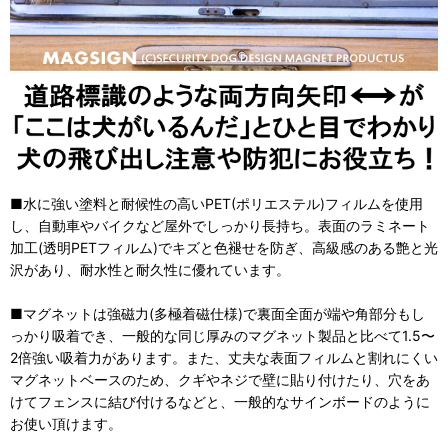
■水に強い塗料と耐候性の高いPET(ポリエステル)フィルムを使用
し、自動車やバイクなど屋外でしっかり長持ち。表面のラミネート
加工(透明PETフィルム)でキズと色褪せを防ぎ、高級感のある艶と光
沢があり、耐水性と耐久性に優れています。
■マグネットは強磁力(多極着磁仕様)で裏面全面が端や角部分もし
っかり吸着でき、一般的な同じ厚みのマグネット製品と比べて1.5〜
2倍強い吸着力があります。また、丈夫な表面フィルムと割れにくい
マグネットベースのため、クギやネジで壁に貼り付けたり、穴をあ
けてフェンスに結び付けるなどと、一般的なサインボードのように
お使い頂けます。