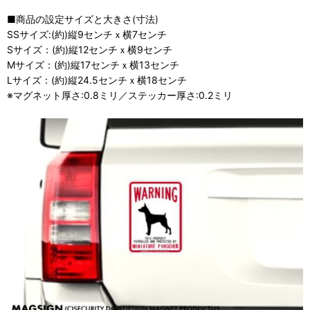
■商品の設定サイズと大きさ(寸法)
SSサイズ:(約)縦9センチｘ横7センチ
Sサイズ：(約)縦12センチｘ横9センチ
Mサイズ：(約)縦17センチｘ横13センチ
Lサイズ：(約)縦24.5センチｘ横18センチ
※マグネット厚さ:0.8ミリ／ステッカー厚さ:0.2ミリ