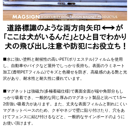
■水に強い塗料と耐候性の高いPET(ポリエステル)フィルムを使用
し、自動車やバイクなど屋外でしっかり長持ち。表面のラミネート
加工(透明PETフィルム)でキズと色褪せを防ぎ、高級感のある艶と光
沢があり、耐水性と耐久性に優れています。
■マグネットは強磁力(多極着磁仕様)で裏面全面が端や角部分もし
っかり吸着でき、一般的な同じ厚みのマグネット製品と比べて1.5〜
2倍強い吸着力があります。また、丈夫な表面フィルムと割れにくい
マグネットベースのため、クギやネジで壁に貼り付けたり、穴をあ
けてフェンスに結び付けるなどと、一般的なサインボードのように
お使い頂けます。