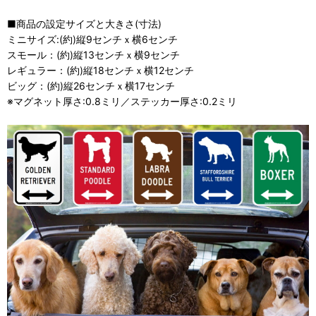
■商品の設定サイズと大きさ(寸法)
ミニサイズ:(約)縦9センチｘ横6センチ
スモール：(約)縦13センチｘ横9センチ
レギュラー：(約)縦18センチｘ横12センチ
ビッグ：(約)縦26センチｘ横17センチ
※マグネット厚さ:0.8ミリ／ステッカー厚さ:0.2ミリ