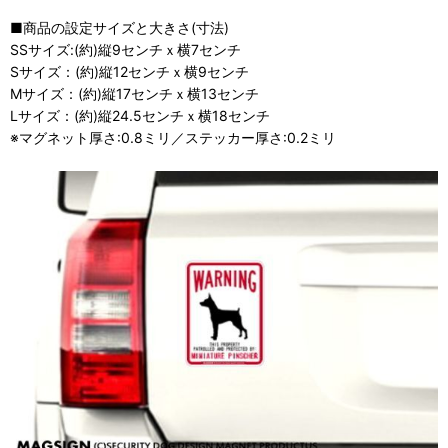
■商品の設定サイズと大きさ(寸法)
SSサイズ:(約)縦9センチｘ横7センチ
Sサイズ：(約)縦12センチｘ横9センチ
Mサイズ：(約)縦17センチｘ横13センチ
Lサイズ：(約)縦24.5センチｘ横18センチ
※マグネット厚さ:0.8ミリ／ステッカー厚さ:0.2ミリ