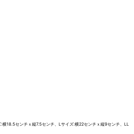
横18.5センチｘ縦7.5センチ、Lサイズ:横22センチｘ縦9センチ、LL