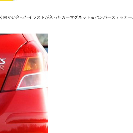
の英語と、仲良く向かい合ったイラストが入ったカーマグネット＆バンパーステ