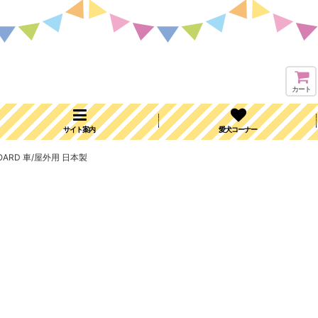
カート
サイト案内
愛犬コーナー
OARD 車/屋外用 日本製