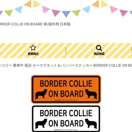
R COLLIE ON BOARD 車/屋外用 日本製
新着商品
商品検索
ダーコリー 乗車中 英語 カーマグネット＆バンパーステッカー BORDER COLLIE ON B