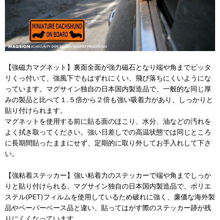
【強磁力マグネット】裏面全面が強力磁石となり端や角までピッタ
リくっ付いて、強風下でもはずれにくい、飛び落ちにくいようにな
っています。マグサイン独自の日本国内製造品で、一般的な同じ厚
みの製品と比べて１.５倍から２倍も強い吸着力があり、しっかりと
貼り付けられます。
マグネットを使用する前に貼る面のほこり、水分、油などの汚れを
よく拭き取ってください。強い日差しでの高温状態では同じところ
に長期間貼ったままにせず、定期的に取り外してお手入れして下さ
い。
【強粘着ステッカー】強い粘着力のステッカーで端や角までしっか
りと貼り付けられる。マグサイン独自の日本国内製造品で、ポリエ
ステル(PET)フィルムを使用しているため破れに強く、廉価な海外製
品やペーパーベース品と違い、貼ってはがす際のステッカー跡が残
りにくくなっています。