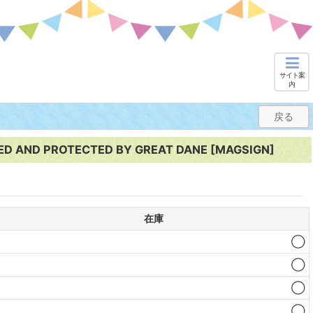
サイト案
内
戻る
 PROTECTED BY GREAT DANE [MAGSIGN]
在庫
◯
◯
◯
◯