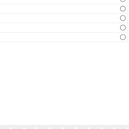
◯
◯
◯
◯