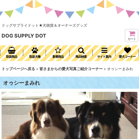
ドッグサプライドット★犬雑貨＆オーナーズグッズ
DOG SUPPLY DOT
カート
取扱商品
取扱犬種
新着商品
商品検索
サイト案内
愛犬コーナー
トップページへ戻る
>
皆さまからの愛犬写真ご紹介コーナー
>
オゥシーまみれ
オゥシーまみれ