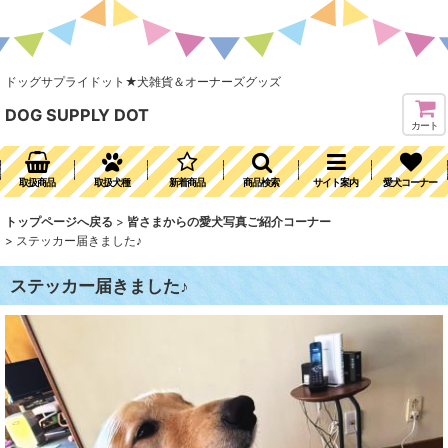
ドッグサプライドット★犬雑貨＆オーナーズグッズ
DOG SUPPLY DOT
カート
取扱商品
取扱犬種
新着商品
商品検索
サイト案内
愛犬コーナー
トップページへ戻る
>
皆さまからの愛犬写真ご紹介コーナー
>
ステッカー届きました♪
ステッカー届きました♪