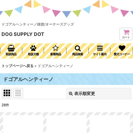
ドゴアルヘンティーノ雑貨/オーナーズグッズ
DOG SUPPLY DOT
カート
取扱商品
取扱犬種
新着商品
商品検索
サイト案内
愛犬コーナー
トップページへ戻る
>
ドゴアルヘンティーノ
ドゴアルヘンティーノ
表示順変更
閉じる
28
件
表示数
:
並び順
: