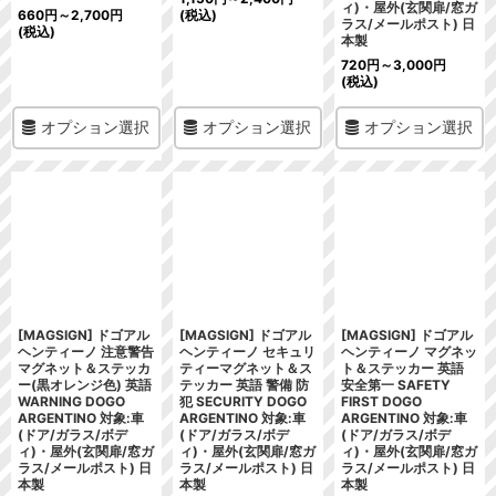
ィ)・屋外(玄関扉/窓ガ
660
円
～2,700
円
(税込)
ラス/メールポスト) 日
(税込)
本製
720
円
～3,000
円
(税込)
オプション選択
オプション選択
オプション選択
[MAGSIGN] ドゴアル
[MAGSIGN] ドゴアル
[MAGSIGN] ドゴアル
ヘンティーノ 注意警告
ヘンティーノ セキュリ
ヘンティーノ マグネッ
マグネット＆ステッカ
ティーマグネット＆ス
ト＆ステッカー 英語
ー(黒オレンジ色) 英語
テッカー 英語 警備 防
安全第一 SAFETY
WARNING DOGO
犯 SECURITY DOGO
FIRST DOGO
ARGENTINO 対象:車
ARGENTINO 対象:車
ARGENTINO 対象:車
(ドア/ガラス/ボデ
(ドア/ガラス/ボデ
(ドア/ガラス/ボデ
ィ)・屋外(玄関扉/窓ガ
ィ)・屋外(玄関扉/窓ガ
ィ)・屋外(玄関扉/窓ガ
ラス/メールポスト) 日
ラス/メールポスト) 日
ラス/メールポスト) 日
本製
本製
本製