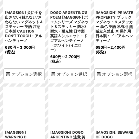
[MAGSIGN] 犬に手を
DOGO ARGENTINO'S
[MAGSIGN] PRIVATE
出さない/触れない/さ
POEM [MAGSIGN] ポ
PROPERTY ブラック
わらない マグネット＆
エムシリーズ マグネッ
マグネット＆ステッカ
ステッカー 英語 注意
ト＆ステッカー 防水/
ー 黒色 英語 私有地 無
日本製 CAUTION
耐水・耐光性 日本製
断立入禁止 車 屋外用
DON'T TOUCH：アル
英語＆シルエット：ド
日本製：ドゴアルヘン
ヘンティーノ
ゴアルヘンティーノ
ティーノ
（ホワイト/イエロ
680
円
～3,000
円
680
円
～2,400
円
ー）
(税込)
(税込)
660
円
～2,700
円
(税込)
オプション選択
オプション選択
オプション選択
[MAGSIGN]
[MAGSIGN] DOGO
[MAGSIGN] BEWARE
WARNING D.
ARGENTINO 注意 英
OF DOGO