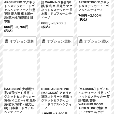
ARGENTINO マグネッ
語 WARNING 警告/保
ARGENTINO マグネッ
ト＆ステッカー：ドゴ
護/警戒 車 屋外用 マグ
ト＆ステッカー：ドゴ
アルヘンティーノ 注意
ネット＆ステッカー 日
アルヘンティーノ
英語 正方形 車＆屋外
本製：ドゴアルヘンテ
740
円
～2,100
円
用(防水性/耐光性) 日
ィーノ
(税込)
本製
680
円
～3,200
円
660
円
～2,700
円
(税込)
(税込)
オプション選択
オプション選択
オプション選択
[MAGSIGN] 犬横断注
DOGO ARGENTINO
[MAGSIGN] ドゴアル
意/犬飛び出し注意 マ
[MAGSIGN] アメリカ
ヘンティーノ 注意マグ
グネット＆ステッカー
道路ストリート標識 マ
ネット＆ステッカー 英
黄色(イエロー) 車 屋外
グネット＆ステッカ
語 警戒/警告
用(防水/耐水・耐光仕
ー：ドゴアルヘンティ
WARNING DOGO
様) 日本製：ドゴアル
ーノ
ARGENTINO 対象:車
ヘンティーノ
(ドア/ガラス/ボデ
1,150
円
～2,400
円