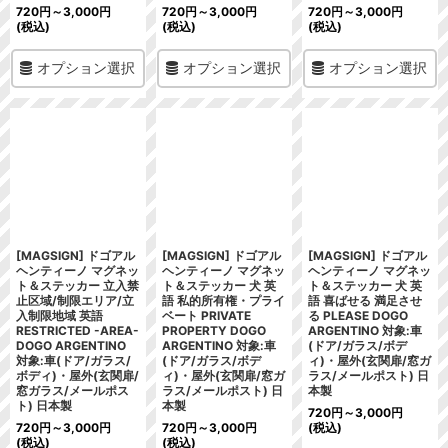
720
円
～3,000
円
720
円
～3,000
円
720
円
～3,000
円
(税込)
(税込)
(税込)
オプション選択
オプション選択
オプション選択
[MAGSIGN] ドゴアル
[MAGSIGN] ドゴアル
[MAGSIGN] ドゴアル
ヘンティーノ マグネッ
ヘンティーノ マグネッ
ヘンティーノ マグネッ
ト＆ステッカー 立入禁
ト＆ステッカー 犬 英
ト＆ステッカー 犬 英
止区域/制限エリア/立
語 私的所有権・プライ
語 喜ばせる 満足させ
入制限地域 英語
ベート PRIVATE
る PLEASE DOGO
RESTRICTED -AREA-
PROPERTY DOGO
ARGENTINO 対象:車
DOGO ARGENTINO
ARGENTINO 対象:車
(ドア/ガラス/ボデ
対象:車(ドア/ガラス/
(ドア/ガラス/ボデ
ィ)・屋外(玄関扉/窓ガ
ボディ)・屋外(玄関扉/
ィ)・屋外(玄関扉/窓ガ
ラス/メールポスト) 日
窓ガラス/メールポス
ラス/メールポスト) 日
本製
ト) 日本製
本製
720
円
～3,000
円
720
円
～3,000
円
720
円
～3,000
円
(税込)
(税込)
(税込)