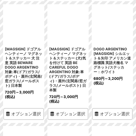
[MAGSIGN] ドゴアル
[MAGSIGN] ドゴアル
DOGO ARGENTINO
ヘンティーノ マグネッ
ヘンティーノ マグネッ
[MAGSIGN] シルエッ
ト＆ステッカー 犬 注
ト＆ステッカー (犬)気
ト＆矢印 アメリカン道
意 英語 BEWARE
を付けて 英語 BE
路標識 英語犬種名 マ
DOGO ARGENTINO
CAREFUL DOGO
グネット/ステッカ
対象:車(ドア/ガラス/
ARGENTINO 対象:車
ー：ホワイト
ボディ)・屋外(玄関扉/
(ドア/ガラス/ボデ
680
円
～3,200
円
窓ガラス/メールポス
ィ)・屋外(玄関扉/窓ガ
(税込)
ト) 日本製
ラス/メールポスト) 日
本製
720
円
～3,000
円
(税込)
720
円
～3,000
円
(税込)
オプション選択
オプション選択
オプション選択