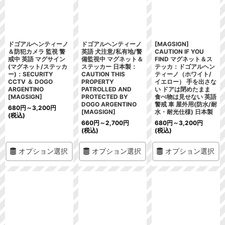
絞り込む
ドゴアルヘンティーノ
ドゴアルヘンティーノ
[MAGSIGN]
＆防犯カメラ 監視 警
英語 犬注意/私有地/警
CAUTION IF YOU
戒中 英語 マグサイン
備監視中 マグネット＆
FIND マグネット＆ス
(マグネット/ステッカ
ステッカー 日本製：
テッカ：ドゴアルヘン
ー)：SECURITY
CAUTION THIS
ティーノ（ホワイト/
CCTV ＆ DOGO
PROPERTY
イエロー） 手を出さな
ARGENTINO
PATROLLED AND
い ドアは閉めたまま
[MAGSIGN]
PROTECTED BY
食べ物は見せない 英語
DOGO ARGENTINO
警戒 車 屋外用(防水/耐
680
円
～3,200
円
[MAGSIGN]
水・耐光仕様) 日本製
(税込)
660
円
～2,700
円
680
円
～3,200
円
(税込)
(税込)
オプション選択
オプション選択
オプション選択