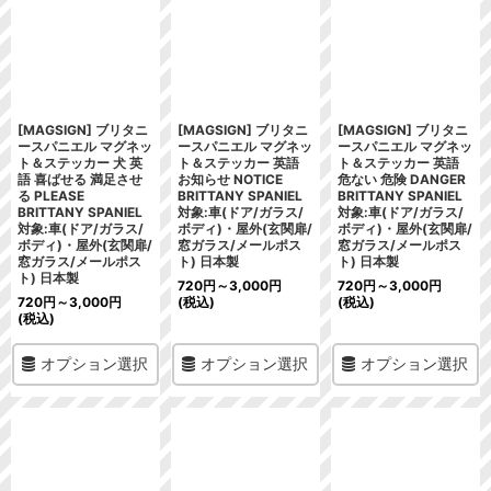
[MAGSIGN] ブリタニ
[MAGSIGN] ブリタニ
[MAGSIGN] ブリタニ
ースパニエル マグネッ
ースパニエル マグネッ
ースパニエル マグネッ
ト＆ステッカー 犬 英
ト＆ステッカー 英語
ト＆ステッカー 英語
語 喜ばせる 満足させ
お知らせ NOTICE
危ない 危険 DANGER
る PLEASE
BRITTANY SPANIEL
BRITTANY SPANIEL
BRITTANY SPANIEL
対象:車(ドア/ガラス/
対象:車(ドア/ガラス/
対象:車(ドア/ガラス/
ボディ)・屋外(玄関扉/
ボディ)・屋外(玄関扉/
ボディ)・屋外(玄関扉/
窓ガラス/メールポス
窓ガラス/メールポス
窓ガラス/メールポス
ト) 日本製
ト) 日本製
ト) 日本製
720
円
～3,000
円
720
円
～3,000
円
720
円
～3,000
円
(税込)
(税込)
(税込)
オプション選択
オプション選択
オプション選択