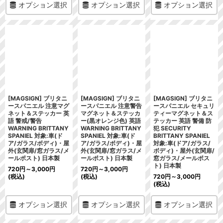
オプション選択
オプション選択
オプション選択
[MAGSIGN] ブリタニ
[MAGSIGN] ブリタニ
[MAGSIGN] ブリタニ
ースパニエル 注意マグ
ースパニエル 注意警告
ースパニエル セキュリ
ネット＆ステッカー 英
マグネット＆ステッカ
ティーマグネット＆ス
語 警戒/警告
ー(黒オレンジ色) 英語
テッカー 英語 警備 防
WARNING BRITTANY
WARNING BRITTANY
犯 SECURITY
SPANIEL 対象:車(ド
SPANIEL 対象:車(ド
BRITTANY SPANIEL
ア/ガラス/ボディ)・屋
ア/ガラス/ボディ)・屋
対象:車(ドア/ガラス/
外(玄関扉/窓ガラス/メ
外(玄関扉/窓ガラス/メ
ボディ)・屋外(玄関扉/
ールポスト) 日本製
ールポスト) 日本製
窓ガラス/メールポス
ト) 日本製
720
円
～3,000
円
720
円
～3,000
円
(税込)
(税込)
720
円
～3,000
円
(税込)
オプション選択
オプション選択
オプション選択