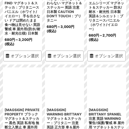
FIND マグネット＆ス
わらない マグネット＆
エムシリーズ マグネッ
テッカ：ブリタニース
ステッカー 英語 注意
ト＆ステッカー 防水/
パニエル（ホワイト/
日本製 CAUTION
耐水・耐光性 日本製
イエロー） 手を出さな
DON'T TOUCH：ブリ
英語＆シルエット：ブ
い ドアは閉めたまま
タニー
リタニースパニエル
食べ物は見せない 英語
（ホワイト/イエロ
680
円
～3,000
円
警戒 車 屋外用(防水/耐
ー）
(税込)
水・耐光仕様) 日本製
660
円
～2,700
円
680
円
～3,200
円
(税込)
(税込)
オプション選択
オプション選択
オプション選択
[MAGSIGN] PRIVATE
[MAGSIGN]
[MAGSIGN]
PROPERTY ブラック
WARNING BRITTANY
BRITTANY SPANIEL
マグネット＆ステッカ
マグネット＆ステッカ
注意 英語 WARNING
ー 黒色 英語 私有地 無
ー：ブリタニー 注意
警告/保護/警戒 車 屋外
断立入禁止 車 屋外用
英語 正方形 車＆屋外
用 マグネット＆ステッ