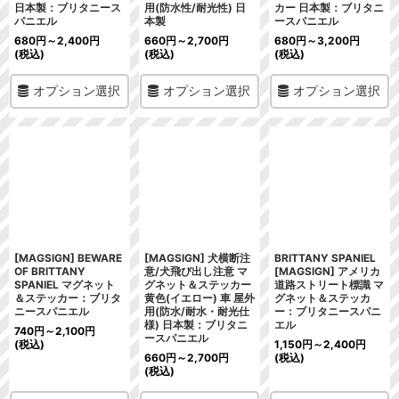
日本製：ブリタニース
用(防水性/耐光性) 日
カー 日本製：ブリタニ
パニエル
本製
ースパニエル
680
円
～2,400
円
660
円
～2,700
円
680
円
～3,200
円
(税込)
(税込)
(税込)
オプション選択
オプション選択
オプション選択
[MAGSIGN] BEWARE
[MAGSIGN] 犬横断注
BRITTANY SPANIEL
OF BRITTANY
意/犬飛び出し注意 マ
[MAGSIGN] アメリカ
SPANIEL マグネット
グネット＆ステッカー
道路ストリート標識 マ
＆ステッカー：ブリタ
黄色(イエロー) 車 屋外
グネット＆ステッカ
ニースパニエル
用(防水/耐水・耐光仕
ー：ブリタニースパニ
様) 日本製：ブリタニ
エル
740
円
～2,100
円
ースパニエル
(税込)
1,150
円
～2,400
円
660
円
～2,700
円
(税込)
(税込)