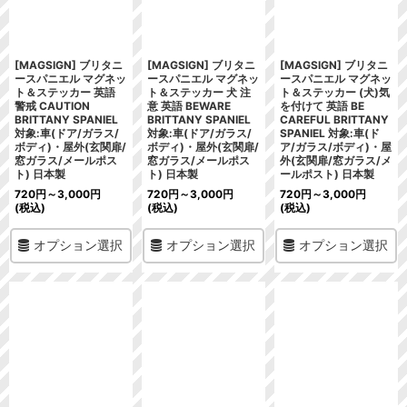
[MAGSIGN] ブリタニ
[MAGSIGN] ブリタニ
[MAGSIGN] ブリタニ
ースパニエル マグネッ
ースパニエル マグネッ
ースパニエル マグネッ
ト＆ステッカー 英語
ト＆ステッカー 犬 注
ト＆ステッカー (犬)気
警戒 CAUTION
意 英語 BEWARE
を付けて 英語 BE
BRITTANY SPANIEL
BRITTANY SPANIEL
CAREFUL BRITTANY
対象:車(ドア/ガラス/
対象:車(ドア/ガラス/
SPANIEL 対象:車(ド
ボディ)・屋外(玄関扉/
ボディ)・屋外(玄関扉/
ア/ガラス/ボディ)・屋
窓ガラス/メールポス
窓ガラス/メールポス
外(玄関扉/窓ガラス/メ
ト) 日本製
ト) 日本製
ールポスト) 日本製
720
円
～3,000
円
720
円
～3,000
円
720
円
～3,000
円
(税込)
(税込)
(税込)
オプション選択
オプション選択
オプション選択