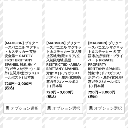
[MAGSIGN] ブリタニ
[MAGSIGN] ブリタニ
[MAGSIGN] ブリタニ
ースパニエル マグネッ
ースパニエル マグネッ
ースパニエル マグネッ
ト＆ステッカー 英語
ト＆ステッカー 立入禁
ト＆ステッカー 犬 英
安全第一 SAFETY
止区域/制限エリア/立
語 私的所有権・プライ
FIRST BRITTANY
入制限地域 英語
ベート PRIVATE
SPANIEL 対象:車(ド
RESTRICTED -AREA-
PROPERTY
ア/ガラス/ボディ)・屋
BRITTANY SPANIEL
BRITTANY SPANIEL
外(玄関扉/窓ガラス/メ
対象:車(ドア/ガラス/
対象:車(ドア/ガラス/
ールポスト) 日本製
ボディ)・屋外(玄関扉/
ボディ)・屋外(玄関扉/
窓ガラス/メールポス
窓ガラス/メールポス
720
円
～3,000
円
ト) 日本製
ト) 日本製
(税込)
720
円
～3,000
円
720
円
～3,000
円
(税込)
(税込)
オプション選択
オプション選択
オプション選択