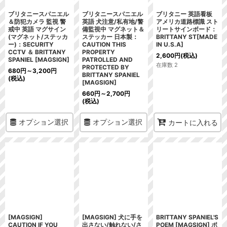
ブリタニースパニエル
ブリタニースパニエル
ブリタニー 英語看板
＆防犯カメラ 監視 警
英語 犬注意/私有地/警
アメリカ道路標識 スト
戒中 英語 マグサイン
備監視中 マグネット＆
リートサインボード：
(マグネット/ステッカ
ステッカー 日本製：
BRITTANY ST[MADE
ー)：SECURITY
CAUTION THIS
IN U.S.A]
CCTV ＆ BRITTANY
PROPERTY
2,600
円
(税込)
SPANIEL [MAGSIGN]
PATROLLED AND
在庫数 2
PROTECTED BY
680
円
～3,200
円
BRITTANY SPANIEL
(税込)
[MAGSIGN]
660
円
～2,700
円
(税込)
オプション選択
オプション選択
カートに入れる
[MAGSIGN]
[MAGSIGN] 犬に手を
BRITTANY SPANIEL'S
CAUTION IF YOU
出さない/触れない/さ
POEM [MAGSIGN] ポ