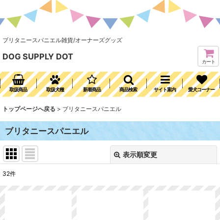
ブリタニースパニエル雑貨/オーナーズグッズ
DOG SUPPLY DOT
カート
取扱商品
取扱犬種
新着商品
商品検索
サイト案内
愛犬コーナー
トップページへ戻る
>
ブリタニースパニエル
ブリタニースパニエル
表示順変更
閉じる
32
件
表示数
:
並び順
: