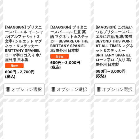
絞り込む
[MAGSIGN] ブリタニ
[MAGSIGN] ブリタニ
[MAGSIGN] この先い
ースパニエル イニシャ
ースパニエル 注意 英
つもブリタニースパニ
ル(アルファベット３
語 マグネット＆ステッ
エルに注意/配慮/警戒
文字) シルエット マグ
カー BEWARE OF THE
BEYOND THIS POINT
ネット＆ステッカー
BRITTANY SPANIEL
AT ALL TIMES マグネ
BRITTANY SPANIEL
車/屋外用 日本製
ット＆ステッカー
ローマ字ロゴ入り 車/
BRITTANY SPANIEL
屋外用 日本製
ローマ字ロゴ入り 車/
680
円
～3,000
円
屋外用 日本製
(税込)
680
円
～3,000
円
600
円
～2,700
円
(税込)
(税込)
オプション選択
オプション選択
オプション選択