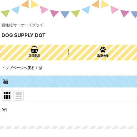
猫雑貨/オーナーズグッズ
DOG SUPPLY DOT
取扱商品
取扱犬種
トップページへ戻る
>
猫
猫
0
件
表示数
:
並び順
: