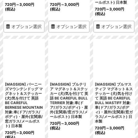
ールポスト) 日本製
720
円
～3,000
円
720
円
～3,000
円
(税込)
(税込)
720
円
～3,000
円
(税込)
オプション選択
オプション選択
オプション選択
[MAGSIGN] バーニー
[MAGSIGN] ブルテリ
[MAGSIGN] ブルマス
ズマウンテンドッグ マ
ア マグネット＆ステッ
ティフ マグネット＆ス
グネット＆ステッカー
カー (犬)気を付けて 英
テッカー (犬)気を付け
(犬)気を付けて 英語
語 BE CAREFUL BULL
て 英語 BE CAREFUL
BE CAREFUL
TERRIER 対象:車(ド
BULL MASTIFF 対象:
BERNESE MOUNTAIN
ア/ガラス/ボディ)・屋
車(ドア/ガラス/ボデ
対象:車(ドア/ガラス/
外(玄関扉/窓ガラス/メ
ィ)・屋外(玄関扉/窓ガ
ボディ)・屋外(玄関扉/
ールポスト) 日本製
ラス/メールポスト) 日
窓ガラス/メールポス
本製
720
円
～3,000
円
ト) 日本製
(税込)
720
円
～3,000
円
720
円
～3,000
円
(税込)
(税込)