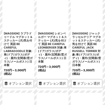
絞り込む
[MAGSIGN] ラブラド
[MAGSIGN] レオンベ
[MAGSIGN] ジャック
ゥードル マグネット＆
ルガー マグネット＆ス
ラッセルテリア マグネ
ステッカー (犬)気を付
テッカー (犬)気を付け
ット＆ステッカー (犬)
けて 英語 BE
て 英語 BE CAREFUL
気を付けて 英語 BE
CAREFUL
LEONBERGER 対象:車
CAREFUL JACK
LABRADOODLE 対象:
(ドア/ガラス/ボデ
RUSSELL TERRIER 対
車(ドア/ガラス/ボデ
ィ)・屋外(玄関扉/窓ガ
象:車(ドア/ガラス/ボ
ィ)・屋外(玄関扉/窓ガ
ラス/メールポスト) 日
ディ)・屋外(玄関扉/窓
ラス/メールポスト) 日
本製
ガラス/メールポスト)
本製
日本製
720
円
～3,000
円
720
円
～3,000
円
(税込)
720
円
～3,000
円
(税込)
(税込)
オプション選択
オプション選択
オプション選択