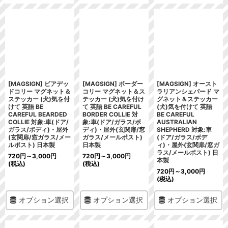
[MAGSIGN] ビアデッ
[MAGSIGN] ボーダー
[MAGSIGN] オースト
ドコリー マグネット＆
コリー マグネット＆ス
ラリアンシェパード マ
ステッカー (犬)気を付
テッカー (犬)気を付け
グネット＆ステッカー
けて 英語 BE
て 英語 BE CAREFUL
(犬)気を付けて 英語
CAREFUL BEARDED
BORDER COLLIE 対
BE CAREFUL
COLLIE 対象:車(ドア/
象:車(ドア/ガラス/ボ
AUSTRALIAN
ガラス/ボディ)・屋外
ディ)・屋外(玄関扉/窓
SHEPHERD 対象:車
(玄関扉/窓ガラス/メー
ガラス/メールポスト)
(ドア/ガラス/ボデ
ルポスト) 日本製
日本製
ィ)・屋外(玄関扉/窓ガ
ラス/メールポスト) 日
720
円
～3,000
円
720
円
～3,000
円
本製
(税込)
(税込)
720
円
～3,000
円
(税込)
オプション選択
オプション選択
オプション選択