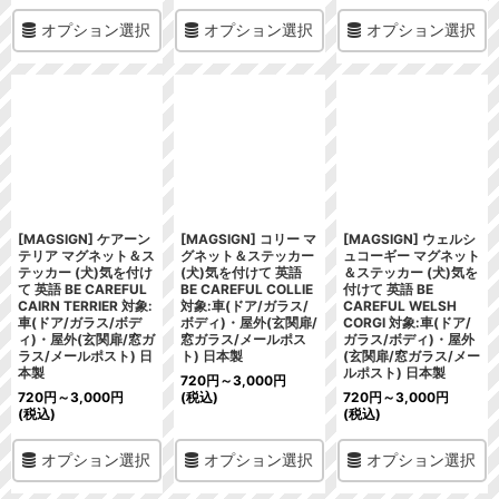
オプション選択
オプション選択
オプション選択
[MAGSIGN] ケアーン
[MAGSIGN] コリー マ
[MAGSIGN] ウェルシ
テリア マグネット＆ス
グネット＆ステッカー
ュコーギー マグネット
テッカー (犬)気を付け
(犬)気を付けて 英語
＆ステッカー (犬)気を
て 英語 BE CAREFUL
BE CAREFUL COLLIE
付けて 英語 BE
CAIRN TERRIER 対象:
対象:車(ドア/ガラス/
CAREFUL WELSH
車(ドア/ガラス/ボデ
ボディ)・屋外(玄関扉/
CORGI 対象:車(ドア/
ィ)・屋外(玄関扉/窓ガ
窓ガラス/メールポス
ガラス/ボディ)・屋外
ラス/メールポスト) 日
ト) 日本製
(玄関扉/窓ガラス/メー
本製
ルポスト) 日本製
720
円
～3,000
円
720
円
～3,000
円
(税込)
720
円
～3,000
円
(税込)
(税込)
オプション選択
オプション選択
オプション選択