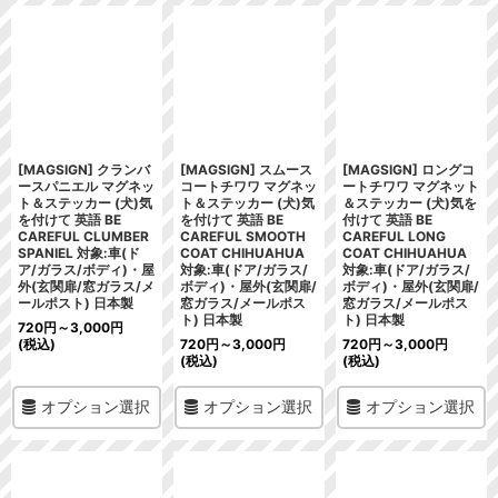
[MAGSIGN] クランバ
[MAGSIGN] スムース
[MAGSIGN] ロングコ
ースパニエル マグネッ
コートチワワ マグネッ
ートチワワ マグネット
ト＆ステッカー (犬)気
ト＆ステッカー (犬)気
＆ステッカー (犬)気を
を付けて 英語 BE
を付けて 英語 BE
付けて 英語 BE
CAREFUL CLUMBER
CAREFUL SMOOTH
CAREFUL LONG
SPANIEL 対象:車(ド
COAT CHIHUAHUA
COAT CHIHUAHUA
ア/ガラス/ボディ)・屋
対象:車(ドア/ガラス/
対象:車(ドア/ガラス/
外(玄関扉/窓ガラス/メ
ボディ)・屋外(玄関扉/
ボディ)・屋外(玄関扉/
ールポスト) 日本製
窓ガラス/メールポス
窓ガラス/メールポス
ト) 日本製
ト) 日本製
720
円
～3,000
円
(税込)
720
円
～3,000
円
720
円
～3,000
円
(税込)
(税込)
オプション選択
オプション選択
オプション選択