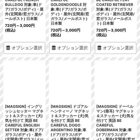
BULLDOG 対象:車(ド
GOLDENDOODLE 対
COATED RETRIEVER
ア/ガラス/ボディ)・屋
象:車(ドア/ガラス/ボ
対象:車(ドア/ガラス/
外(玄関扉/窓ガラス/メ
ディ)・屋外(玄関扉/窓
ボディ)・屋外(玄関扉/
ールポスト) 日本製
ガラス/メールポスト)
窓ガラス/メールポス
日本製
ト) 日本製
720
円
～3,000
円
(税込)
720
円
～3,000
円
720
円
～3,000
円
(税込)
(税込)
オプション選択
オプション選択
オプション選択
[MAGSIGN] イングリ
[MAGSIGN] ドゴアル
[MAGSIGN] ドーベル
ッシュセッター マグネ
ヘンティーノ マグネッ
マン(垂耳) マグネット
ット＆ステッカー (犬)
ト＆ステッカー (犬)気
＆ステッカー (犬)気を
気を付けて 英語 BE
を付けて 英語 BE
付けて 英語 BE
CAREFUL ENGLISH
CAREFUL DOGO
CAREFUL
SETTER 対象:車(ドア/
ARGENTINO 対象:車
DOBERMAN 対象:車
ガラス/ボディ)・屋外
(ドア/ガラス/ボデ
(ドア/ガラス/ボデ
(玄関扉/窓ガラス/メー
ィ)・屋外(玄関扉/窓ガ
ィ)・屋外(玄関扉/窓ガ