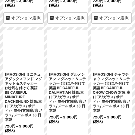
720
円
～3,000
円
720
円
～3,000
円
720
円
～3,000
円
(税込)
(税込)
(税込)
オプション選択
オプション選択
オプション選択
[MAGSIGN] ミニチュ
[MAGSIGN] ダルメシ
[MAGSIGN] チャウチ
アダックスフンド マグ
アン マグネット＆ステ
ャウ マグネット＆ステ
ネット＆ステッカー
ッカー (犬)気を付けて
ッカー (犬)気を付けて
(犬)気を付けて 英語
英語 BE CAREFUL
英語 BE CAREFUL
BE CAREFUL
DALMATIAN 対象:車
CHOW CHOW 対象:車
MINIATURE
(ドア/ガラス/ボデ
(ドア/ガラス/ボデ
DACHSHUND 対象:車
ィ)・屋外(玄関扉/窓ガ
ィ)・屋外(玄関扉/窓ガ
(ドア/ガラス/ボデ
ラス/メールポスト) 日
ラス/メールポスト) 日
ィ)・屋外(玄関扉/窓ガ
本製
本製
ラス/メールポスト) 日
720
円
～3,000
円
720
円
～3,000
円
本製
(税込)
(税込)
720
円
～3,000
円
(税込)