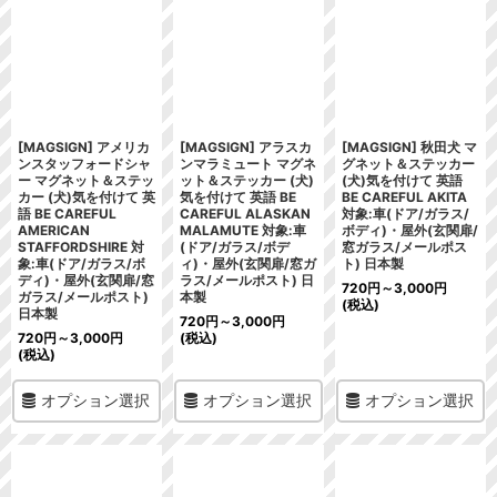
[MAGSIGN] アメリカ
[MAGSIGN] アラスカ
[MAGSIGN] 秋田犬 マ
ンスタッフォードシャ
ンマラミュート マグネ
グネット＆ステッカー
ー マグネット＆ステッ
ット＆ステッカー (犬)
(犬)気を付けて 英語
カー (犬)気を付けて 英
気を付けて 英語 BE
BE CAREFUL AKITA
語 BE CAREFUL
CAREFUL ALASKAN
対象:車(ドア/ガラス/
AMERICAN
MALAMUTE 対象:車
ボディ)・屋外(玄関扉/
STAFFORDSHIRE 対
(ドア/ガラス/ボデ
窓ガラス/メールポス
象:車(ドア/ガラス/ボ
ィ)・屋外(玄関扉/窓ガ
ト) 日本製
ディ)・屋外(玄関扉/窓
ラス/メールポスト) 日
720
円
～3,000
円
ガラス/メールポスト)
本製
(税込)
日本製
720
円
～3,000
円
720
円
～3,000
円
(税込)
(税込)
オプション選択
オプション選択
オプション選択