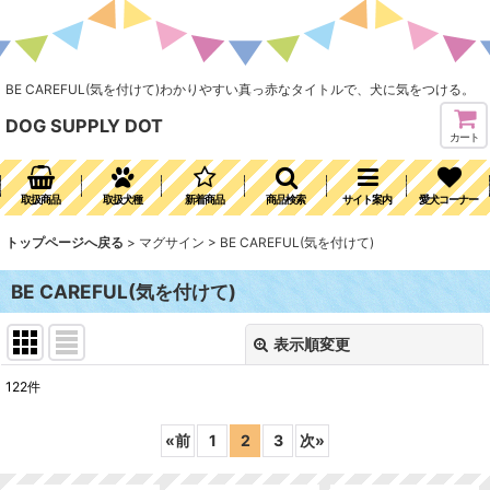
BE CAREFUL(気を付けて)わかりやすい真っ赤なタイトルで、犬に気をつける。
DOG SUPPLY DOT
カート
取扱商品
取扱犬種
新着商品
商品検索
サイト案内
愛犬コーナー
トップページへ戻る
>
マグサイン
>
BE CAREFUL(気を付けて)
BE CAREFUL(気を付けて)
表示順変更
閉じる
122
件
表示数
:
«
前
1
2
3
次
»
並び順
: