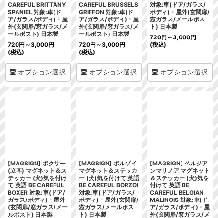
CAREFUL BRITTANY
CAREFUL BRUSSELS
対象:車(ドア/ガラス/
SPANIEL 対象:車(ド
GRIFFON 対象:車(ド
ボディ)・屋外(玄関扉/
ア/ガラス/ボディ)・屋
ア/ガラス/ボディ)・屋
窓ガラス/メールポス
外(玄関扉/窓ガラス/メ
外(玄関扉/窓ガラス/メ
ト) 日本製
ールポスト) 日本製
ールポスト) 日本製
720
円
～3,000
円
720
円
～3,000
円
720
円
～3,000
円
(税込)
(税込)
(税込)
オプション選択
オプション選択
オプション選択
[MAGSIGN] ボクサー
[MAGSIGN] ボルゾイ
[MAGSIGN] ベルジア
(立耳) マグネット＆ス
マグネット＆ステッカ
ンマリノア マグネット
テッカー (犬)気を付け
ー (犬)気を付けて 英語
＆ステッカー (犬)気を
て 英語 BE CAREFUL
BE CAREFUL BORZOI
付けて 英語 BE
BOXER 対象:車(ドア/
対象:車(ドア/ガラス/
CAREFUL BELGIAN
ガラス/ボディ)・屋外
ボディ)・屋外(玄関扉/
MALINOIS 対象:車(ド
(玄関扉/窓ガラス/メー
窓ガラス/メールポス
ア/ガラス/ボディ)・屋
ルポスト) 日本製
ト) 日本製
外(玄関扉/窓ガラス/メ