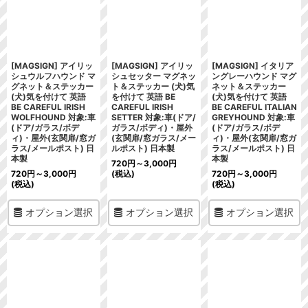
[MAGSIGN] アイリッ
[MAGSIGN] アイリッ
[MAGSIGN] イタリア
シュウルフハウンド マ
シュセッター マグネッ
ングレーハウンド マグ
グネット＆ステッカー
ト＆ステッカー (犬)気
ネット＆ステッカー
(犬)気を付けて 英語
を付けて 英語 BE
(犬)気を付けて 英語
BE CAREFUL IRISH
CAREFUL IRISH
BE CAREFUL ITALIAN
WOLFHOUND 対象:車
SETTER 対象:車(ドア/
GREYHOUND 対象:車
(ドア/ガラス/ボデ
ガラス/ボディ)・屋外
(ドア/ガラス/ボデ
ィ)・屋外(玄関扉/窓ガ
(玄関扉/窓ガラス/メー
ィ)・屋外(玄関扉/窓ガ
ラス/メールポスト) 日
ルポスト) 日本製
ラス/メールポスト) 日
本製
本製
720
円
～3,000
円
720
円
～3,000
円
(税込)
720
円
～3,000
円
(税込)
(税込)
オプション選択
オプション選択
オプション選択