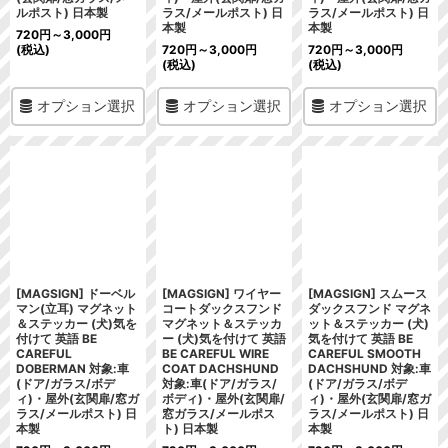
ルポスト) 日本製
ラス/メールポスト) 日
ラス/メールポスト) 日
本製
本製
720
円
～3,000
円
(税込)
720
円
～3,000
円
720
円
～3,000
円
(税込)
(税込)
オプション選択
オプション選択
オプション選択
[MAGSIGN] ドーベル
[MAGSIGN] ワイヤー
[MAGSIGN] スムース
マン(立耳) マグネット
コートダックスフンド
ダックスフンド マグネ
＆ステッカー (犬)気を
マグネット＆ステッカ
ット＆ステッカー (犬)
付けて 英語 BE
ー (犬)気を付けて 英語
気を付けて 英語 BE
CAREFUL
BE CAREFUL WIRE
CAREFUL SMOOTH
DOBERMAN 対象:車
COAT DACHSHUND
DACHSHUND 対象:車
(ドア/ガラス/ボデ
対象:車(ドア/ガラス/
(ドア/ガラス/ボデ
ィ)・屋外(玄関扉/窓ガ
ボディ)・屋外(玄関扉/
ィ)・屋外(玄関扉/窓ガ
ラス/メールポスト) 日
窓ガラス/メールポス
ラス/メールポスト) 日
本製
ト) 日本製
本製