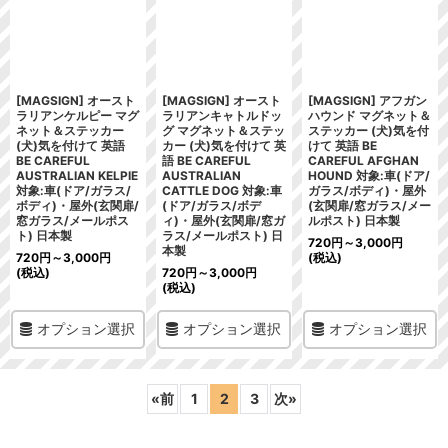
[MAGSIGN] オースト
[MAGSIGN] オースト
[MAGSIGN] アフガン
ラリアンケルピー マグ
ラリアンキャトルドッ
ハウンド マグネット＆
ネット＆ステッカー
グ マグネット＆ステッ
ステッカー (犬)気を付
(犬)気を付けて 英語
カー (犬)気を付けて 英
けて 英語 BE
BE CAREFUL
語 BE CAREFUL
CAREFUL AFGHAN
AUSTRALIAN KELPIE
AUSTRALIAN
HOUND 対象:車(ドア/
対象:車(ドア/ガラス/
CATTLE DOG 対象:車
ガラス/ボディ)・屋外
ボディ)・屋外(玄関扉/
(ドア/ガラス/ボデ
(玄関扉/窓ガラス/メー
窓ガラス/メールポス
ィ)・屋外(玄関扉/窓ガ
ルポスト) 日本製
ト) 日本製
ラス/メールポスト) 日
720
円
～3,000
円
本製
720
円
～3,000
円
(税込)
(税込)
720
円
～3,000
円
(税込)
オプション選択
オプション選択
オプション選択
«
前
1
2
3
次
»