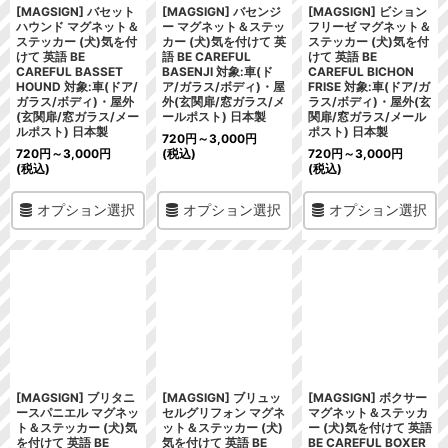
[MAGSIGN] バセット
[MAGSIGN] バセンジ
[MAGSIGN] ビション
ハウンド マグネット＆
ー マグネット＆ステッ
フリーゼ マグネット＆
ステッカー (犬)気を付
カー (犬)気を付けて 英
ステッカー (犬)気を付
けて 英語 BE
語 BE CAREFUL
けて 英語 BE
CAREFUL BASSET
BASENJI 対象:車(ド
CAREFUL BICHON
HOUND 対象:車(ドア/
ア/ガラス/ボディ)・屋
FRISE 対象:車(ドア/ガ
ガラス/ボディ)・屋外
外(玄関扉/窓ガラス/メ
ラス/ボディ)・屋外(玄
(玄関扉/窓ガラス/メー
ールポスト) 日本製
関扉/窓ガラス/メール
ルポスト) 日本製
ポスト) 日本製
720
円
～3,000
円
720
円
～3,000
円
(税込)
720
円
～3,000
円
(税込)
(税込)
オプション選択
オプション選択
オプション選択
[MAGSIGN] ブリタニ
[MAGSIGN] ブリュッ
[MAGSIGN] ボクサー
ースパニエル マグネッ
セルグリフォン マグネ
マグネット＆ステッカ
ト＆ステッカー (犬)気
ット＆ステッカー (犬)
ー (犬)気を付けて 英語
を付けて 英語 BE
気を付けて 英語 BE
BE CAREFUL BOXER