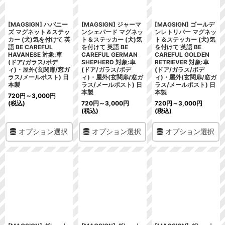
[MAGSIGN] ハバニー
[MAGSIGN] ジャーマ
[MAGSIGN] ゴールデ
ズ マグネット＆ステッ
ンシェパード マグネッ
ンレトリバー マグネッ
カー (犬)気を付けて 英
ト＆ステッカー (犬)気
ト＆ステッカー (犬)気
語 BE CAREFUL
を付けて 英語 BE
を付けて 英語 BE
HAVANESE 対象:車
CAREFUL GERMAN
CAREFUL GOLDEN
(ドア/ガラス/ボデ
SHEPHERD 対象:車
RETRIEVER 対象:車
ィ)・屋外(玄関扉/窓ガ
(ドア/ガラス/ボデ
(ドア/ガラス/ボデ
ラス/メールポスト) 日
ィ)・屋外(玄関扉/窓ガ
ィ)・屋外(玄関扉/窓ガ
本製
ラス/メールポスト) 日
ラス/メールポスト) 日
本製
本製
720
円
～3,000
円
(税込)
720
円
～3,000
円
720
円
～3,000
円
(税込)
(税込)
オプション選択
オプション選択
オプション選択