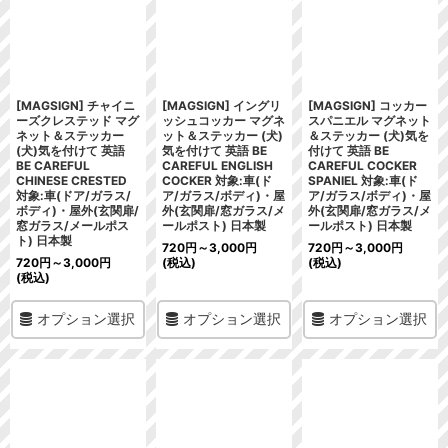
[MAGSIGN] チャイニ
[MAGSIGN] イングリ
[MAGSIGN] コッカー
ーズクレステッド マグ
ッシュコッカー マグネ
スパニエル マグネット
ネット＆ステッカー
ット＆ステッカー (犬)
＆ステッカー (犬)気を
(犬)気を付けて 英語
気を付けて 英語 BE
付けて 英語 BE
BE CAREFUL
CAREFUL ENGLISH
CAREFUL COCKER
CHINESE CRESTED
COCKER 対象:車(ド
SPANIEL 対象:車(ド
対象:車(ドア/ガラス/
ア/ガラス/ボディ)・屋
ア/ガラス/ボディ)・屋
ボディ)・屋外(玄関扉/
外(玄関扉/窓ガラス/メ
外(玄関扉/窓ガラス/メ
窓ガラス/メールポス
ールポスト) 日本製
ールポスト) 日本製
ト) 日本製
720
円
～3,000
円
720
円
～3,000
円
720
円
～3,000
円
(税込)
(税込)
(税込)
オプション選択
オプション選択
オプション選択