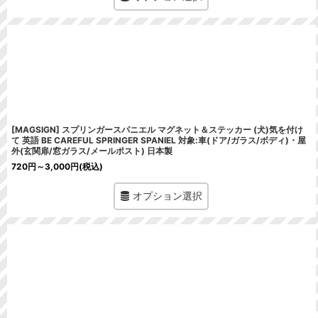
[MAGSIGN] スプリンガースパニエル マグネット＆ステッカー (犬)気を付け
て 英語 BE CAREFUL SPRINGER SPANIEL 対象:車(ドア/ガラス/ボディ)・屋
外(玄関扉/窓ガラス/メールポスト) 日本製
720
円
～3,000
円
(税込)
オプション選択