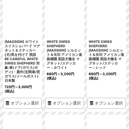
[MAGSIGN] ホワイト
WHITE SWISS
WHITE SWISS
スイスシェパード マグ
SHEPHERD
SHEPHERD
ネット＆ステッカー
[MAGSIGN] シルエッ
[MAGSIGN] シルエッ
(犬)気を付けて 英語
ト＆矢印 アメリカン道
ト＆矢印 アメリカン道
BE CAREFUL WHITE
路標識 英語犬種名 マ
路標識 英語犬種名 マ
SWISS SHEPHERD 対
グネット/ステッカ
グネット/ステッカ
象:車(ドア/ガラス/ボ
ー：ホワイト
ー：レッド
ディ)・屋外(玄関扉/窓
680
円
～3,200
円
680
円
～3,200
円
ガラス/メールポスト)
(税込)
(税込)
日本製
720
円
～3,000
円
(税込)
オプション選択
オプション選択
オプション選択