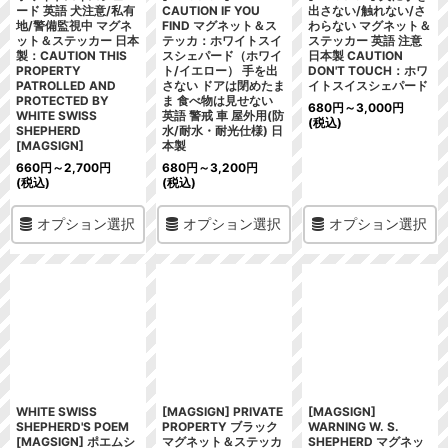
ード 英語 犬注意/私有
CAUTION IF YOU
出さない/触れない/さ
地/警備監視中 マグネ
FIND マグネット＆ス
わらない マグネット＆
ット＆ステッカー 日本
テッカ：ホワイトスイ
ステッカー 英語 注意
製：CAUTION THIS
スシェパード（ホワイ
日本製 CAUTION
PROPERTY
ト/イエロー） 手を出
DON'T TOUCH：ホワ
PATROLLED AND
さない ドアは閉めたま
イトスイスシェパード
PROTECTED BY
ま 食べ物は見せない
680
円
～3,000
円
WHITE SWISS
英語 警戒 車 屋外用(防
(税込)
SHEPHERD
水/耐水・耐光仕様) 日
[MAGSIGN]
本製
660
円
～2,700
円
680
円
～3,200
円
(税込)
(税込)
オプション選択
オプション選択
オプション選択
WHITE SWISS
[MAGSIGN] PRIVATE
[MAGSIGN]
SHEPHERD'S POEM
PROPERTY ブラック
WARNING W. S.
[MAGSIGN] ポエムシ
マグネット＆ステッカ
SHEPHERD マグネッ