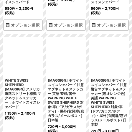
イスシェパード
スイスシェパード
(税込)
680
円
～3,200
円
660
円
～2,700
円
(税込)
(税込)
オプション選択
オプション選択
オプション選択
WHITE SWISS
[MAGSIGN] ホワイト
[MAGSIGN] ホワイト
SHEPHERD
スイスシェパード 注意
スイスシェパード 注意
[MAGSIGN] アメリカ
マグネット＆ステッカ
警告マグネット＆ステ
道路ストリート標識 マ
ー 英語 警戒/警告
ッカー(黒オレンジ色)
グネット＆ステッカ
WARNING WHITE
英語 WARNING
ー：ホワイトスイスシ
SWISS SHEPHERD 対
WHITE SWISS
ェパード
象:車(ドア/ガラス/ボ
SHEPHERD 対象:車
ディ)・屋外(玄関扉/窓
(ドア/ガラス/ボデ
1,150
円
～2,400
円
ガラス/メールポスト)
ィ)・屋外(玄関扉/窓ガ
(税込)
日本製
ラス/メールポスト) 日
本製
720
円
～3,000
円
(税込)
720
円
～3,000
円