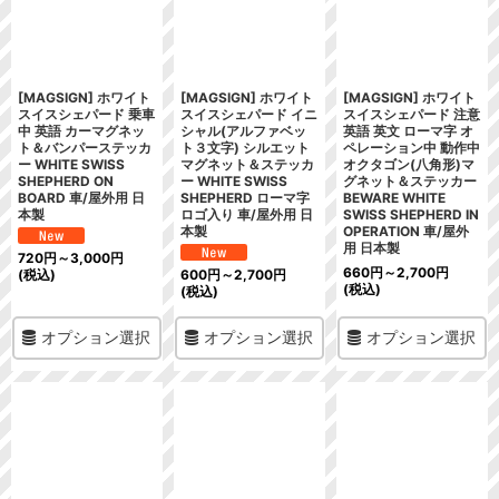
絞り込む
[MAGSIGN] ホワイト
[MAGSIGN] ホワイト
[MAGSIGN] ホワイト
スイスシェパード 乗車
スイスシェパード イニ
スイスシェパード 注意
中 英語 カーマグネッ
シャル(アルファベッ
英語 英文 ローマ字 オ
ト＆バンパーステッカ
ト３文字) シルエット
ペレーション中 動作中
ー WHITE SWISS
マグネット＆ステッカ
オクタゴン(八角形)マ
SHEPHERD ON
ー WHITE SWISS
グネット＆ステッカー
BOARD 車/屋外用 日
SHEPHERD ローマ字
BEWARE WHITE
本製
ロゴ入り 車/屋外用 日
SWISS SHEPHERD IN
本製
OPERATION 車/屋外
用 日本製
720
円
～3,000
円
660
円
～2,700
円
(税込)
600
円
～2,700
円
(税込)
(税込)
オプション選択
オプション選択
オプション選択