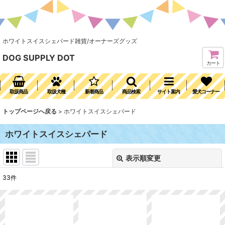
ホワイトスイスシェパード雑貨/オーナーズグッズ
DOG SUPPLY DOT
カート
取扱商品
取扱犬種
新着商品
商品検索
サイト案内
愛犬コーナー
トップページへ戻る
>
ホワイトスイスシェパード
ホワイトスイスシェパード
表示順変更
閉じる
33
件
表示数
:
並び順
: