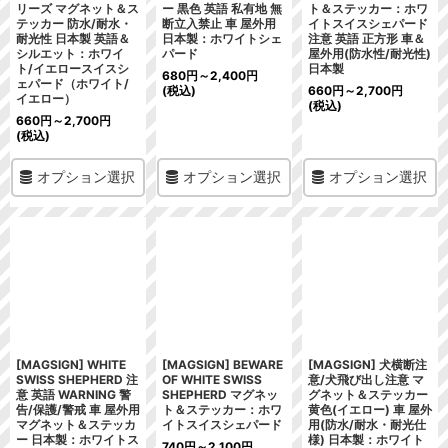
リーズ マグネット＆ス
ー 黒色 英語 私有地 無
ト＆ステッカー：ホワ
テッカー 防水/耐水・
断立入禁止 車 屋外用
イトスイスシェパード
耐光性 日本製 英語＆
日本製：ホワイトシェ
注意 英語 正方形 車＆
シルエット：ホワイ
パード
屋外用(防水性/耐光性)
ト/イエロースイスシ
日本製
680
円
～2,400
円
ェパード（ホワイト/
(税込)
660
円
～2,700
円
イエロー）
(税込)
660
円
～2,700
円
(税込)
オプション選択
オプション選択
オプション選択
[MAGSIGN] WHITE
[MAGSIGN] BEWARE
[MAGSIGN] 犬横断注
SWISS SHEPHERD 注
OF WHITE SWISS
意/犬飛び出し注意 マ
意 英語 WARNING 警
SHEPHERD マグネッ
グネット＆ステッカー
告/保護/警戒 車 屋外用
ト＆ステッカー：ホワ
黄色(イエロー) 車 屋外
マグネット＆ステッカ
イトスイスシェパード
用(防水/耐水・耐光仕
ー 日本製：ホワイトス
様) 日本製：ホワイト
740
円
～2,100
円