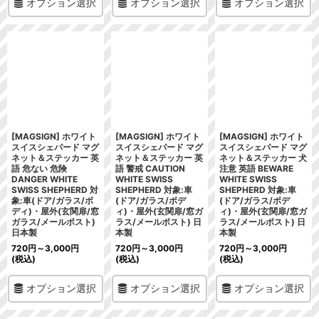
オプション選択
オプション選択
オプション選択
[MAGSIGN] ホワイト
[MAGSIGN] ホワイト
[MAGSIGN] ホワイト
スイスシェパード マグ
スイスシェパード マグ
スイスシェパード マグ
ネット＆ステッカー 英
ネット＆ステッカー 英
ネット＆ステッカー 犬
語 危ない 危険
語 警戒 CAUTION
注意 英語 BEWARE
DANGER WHITE
WHITE SWISS
WHITE SWISS
SWISS SHEPHERD 対
SHEPHERD 対象:車
SHEPHERD 対象:車
象:車(ドア/ガラス/ボ
(ドア/ガラス/ボデ
(ドア/ガラス/ボデ
ディ)・屋外(玄関扉/窓
ィ)・屋外(玄関扉/窓ガ
ィ)・屋外(玄関扉/窓ガ
ガラス/メールポスト)
ラス/メールポスト) 日
ラス/メールポスト) 日
日本製
本製
本製
720
円
～3,000
円
720
円
～3,000
円
720
円
～3,000
円
(税込)
(税込)
(税込)
オプション選択
オプション選択
オプション選択