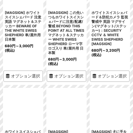
[MAGSIGN] ホワイト
[MAGSIGN] この先い
ホワイトスイスシェパ
スイスシェパード 注意
つもホワイトスイスシ
ード＆防犯カメラ 監視
英語 マグネット＆ステ
ェパードに注意/配慮/
警戒中 英語 マグサイ
ッカー BEWARE OF
警戒 BEYOND THIS
ン(マグネット/ステッ
THE WHITE SWISS
POINT AT ALL TIMES
カー)：SECURITY
SHEPHERD 車/屋外用
マグネット＆ステッカ
CCTV ＆ WHITE
日本製
ー WHITE SWISS
SWISS SHEPHERD
SHEPHERD ローマ字
[MAGSIGN]
680
円
～3,000
円
ロゴ入り 車/屋外用 日
(税込)
680
円
～3,200
円
本製
(税込)
680
円
～3,000
円
(税込)
オプション選択
オプション選択
オプション選択
ホワイトスイスシェパ
[MAGSIGN]
[MAGSIGN] 犬に手を