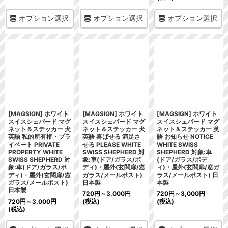
オプション選択
オプション選択
オプション選択
[MAGSIGN] ホワイト
[MAGSIGN] ホワイト
[MAGSIGN] ホワイト
スイスシェパード マグ
スイスシェパード マグ
スイスシェパード マグ
ネット＆ステッカー 犬
ネット＆ステッカー 犬
ネット＆ステッカー 英
英語 私的所有権・プラ
英語 喜ばせる 満足さ
語 お知らせ NOTICE
イベート PRIVATE
せる PLEASE WHITE
WHITE SWISS
PROPERTY WHITE
SWISS SHEPHERD 対
SHEPHERD 対象:車
SWISS SHEPHERD 対
象:車(ドア/ガラス/ボ
(ドア/ガラス/ボデ
象:車(ドア/ガラス/ボ
ディ)・屋外(玄関扉/窓
ィ)・屋外(玄関扉/窓ガ
ディ)・屋外(玄関扉/窓
ガラス/メールポスト)
ラス/メールポスト) 日
ガラス/メールポスト)
日本製
本製
日本製
720
円
～3,000
円
720
円
～3,000
円
720
円
～3,000
円
(税込)
(税込)
(税込)