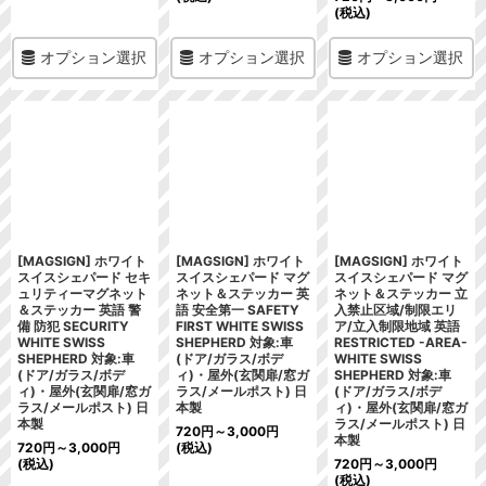
(税込)
オプション選択
オプション選択
オプション選択
[MAGSIGN] ホワイト
[MAGSIGN] ホワイト
[MAGSIGN] ホワイト
スイスシェパード セキ
スイスシェパード マグ
スイスシェパード マグ
ュリティーマグネット
ネット＆ステッカー 英
ネット＆ステッカー 立
＆ステッカー 英語 警
語 安全第一 SAFETY
入禁止区域/制限エリ
備 防犯 SECURITY
FIRST WHITE SWISS
ア/立入制限地域 英語
WHITE SWISS
SHEPHERD 対象:車
RESTRICTED -AREA-
SHEPHERD 対象:車
(ドア/ガラス/ボデ
WHITE SWISS
(ドア/ガラス/ボデ
ィ)・屋外(玄関扉/窓ガ
SHEPHERD 対象:車
ィ)・屋外(玄関扉/窓ガ
ラス/メールポスト) 日
(ドア/ガラス/ボデ
ラス/メールポスト) 日
本製
ィ)・屋外(玄関扉/窓ガ
本製
ラス/メールポスト) 日
720
円
～3,000
円
本製
720
円
～3,000
円
(税込)
(税込)
720
円
～3,000
円
(税込)