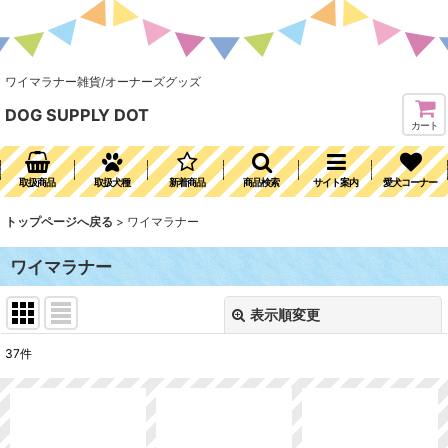
ワイマラナー雑貨/オーナーズグッズ
DOG SUPPLY DOT
カート
取扱商品
取扱犬種
新着商品
商品検索
サイト案内
愛犬コーナー
トップページへ戻る
>
ワイマラナー
ワイマラナー
表示順変更
閉じる
37
件
表示数
:
並び順
: