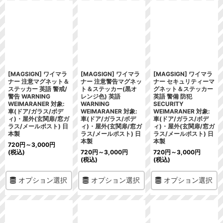
[MAGSIGN] ワイマラ
[MAGSIGN] ワイマラ
[MAGSIGN] ワイマラ
ナー 注意マグネット＆
ナー 注意警告マグネッ
ナー セキュリティーマ
ステッカー 英語 警戒/
ト＆ステッカー(黒オ
グネット＆ステッカー
警告 WARNING
レンジ色) 英語
英語 警備 防犯
WEIMARANER 対象:
WARNING
SECURITY
車(ドア/ガラス/ボデ
WEIMARANER 対象:
WEIMARANER 対象:
ィ)・屋外(玄関扉/窓ガ
車(ドア/ガラス/ボデ
車(ドア/ガラス/ボデ
ラス/メールポスト) 日
ィ)・屋外(玄関扉/窓ガ
ィ)・屋外(玄関扉/窓ガ
本製
ラス/メールポスト) 日
ラス/メールポスト) 日
本製
本製
720
円
～3,000
円
(税込)
720
円
～3,000
円
720
円
～3,000
円
(税込)
(税込)
オプション選択
オプション選択
オプション選択