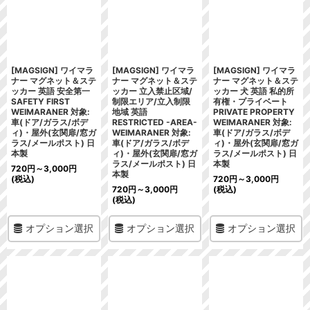
[MAGSIGN] ワイマラ
[MAGSIGN] ワイマラ
[MAGSIGN] ワイマラ
ナー マグネット＆ステ
ナー マグネット＆ステ
ナー マグネット＆ステ
ッカー 英語 安全第一
ッカー 立入禁止区域/
ッカー 犬 英語 私的所
SAFETY FIRST
制限エリア/立入制限
有権・プライベート
WEIMARANER 対象:
地域 英語
PRIVATE PROPERTY
車(ドア/ガラス/ボデ
RESTRICTED -AREA-
WEIMARANER 対象:
ィ)・屋外(玄関扉/窓ガ
WEIMARANER 対象:
車(ドア/ガラス/ボデ
ラス/メールポスト) 日
車(ドア/ガラス/ボデ
ィ)・屋外(玄関扉/窓ガ
本製
ィ)・屋外(玄関扉/窓ガ
ラス/メールポスト) 日
ラス/メールポスト) 日
本製
720
円
～3,000
円
本製
(税込)
720
円
～3,000
円
720
円
～3,000
円
(税込)
(税込)
オプション選択
オプション選択
オプション選択