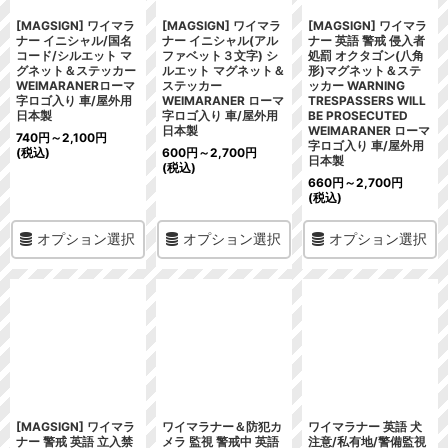
[MAGSIGN] ワイマラ
[MAGSIGN] ワイマラ
[MAGSIGN] ワイマラ
ナー イニシャル/国名
ナー イニシャル(アル
ナー 英語 警戒 侵入者
コード/シルエット マ
ファベット３文字) シ
処罰 オクタゴン(八角
グネット＆ステッカー
ルエット マグネット＆
形)マグネット＆ステ
WEIMARANERローマ
ステッカー
ッカー WARNING
字ロゴ入り 車/屋外用
WEIMARANER ローマ
TRESPASSERS WILL
日本製
字ロゴ入り 車/屋外用
BE PROSECUTED
日本製
WEIMARANER ローマ
740
円
～2,100
円
字ロゴ入り 車/屋外用
(税込)
600
円
～2,700
円
日本製
(税込)
660
円
～2,700
円
(税込)
オプション選択
オプション選択
オプション選択
[MAGSIGN] ワイマラ
ワイマラナー＆防犯カ
ワイマラナー 英語 犬
ナー 警戒 英語 立入禁
メラ 監視 警戒中 英語
注意/私有地/警備監視