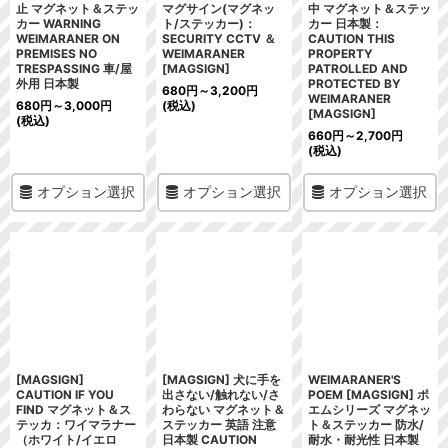
止 マグネット＆ステッ
マグサイン(マグネッ
中 マグネット＆ステッ
カー WARNING
ト/ステッカー)：
カー 日本製：
WEIMARANER ON
SECURITY CCTV ＆
CAUTION THIS
PREMISES NO
WEIMARANER
PROPERTY
TRESPASSING 車/屋
[MAGSIGN]
PATROLLED AND
外用 日本製
PROTECTED BY
680
円
～3,200
円
WEIMARANER
680
円
～3,000
円
(税込)
[MAGSIGN]
(税込)
660
円
～2,700
円
(税込)
オプション選択
オプション選択
オプション選択
[MAGSIGN]
[MAGSIGN] 犬に手を
WEIMARANER'S
CAUTION IF YOU
出さない/触れない/さ
POEM [MAGSIGN] ポ
FIND マグネット＆ス
わらない マグネット＆
エムシリーズ マグネッ
テッカ：ワイマラナー
ステッカー 英語 注意
ト＆ステッカー 防水/
（ホワイト/イエロ
日本製 CAUTION
耐水・耐光性 日本製