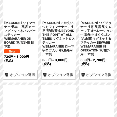
絞り込む
[MAGSIGN] ワイマラ
[MAGSIGN] この先い
[MAGSIGN] ワイマラ
ナー 乗車中 英語 カー
つもワイマラナーに注
ナー 注意 英語 英文 ロ
マグネット＆バンパー
意/配慮/警戒 BEYOND
ーマ字 オペレーション
ステッカー
THIS POINT AT ALL
中 動作中 オクタゴン
WEIMARANER ON
TIMES マグネット＆ス
(八角形)マグネット＆
BOARD 車/屋外用 日
テッカー
ステッカー BEWARE
本製
WEIMARANER ローマ
WEIMARANER IN
字ロゴ入り 車/屋外用
OPERATION 車/屋外
日本製
用 日本製
720
円
～3,000
円
680
円
～3,000
円
660
円
～2,700
円
(税込)
(税込)
(税込)
オプション選択
オプション選択
オプション選択