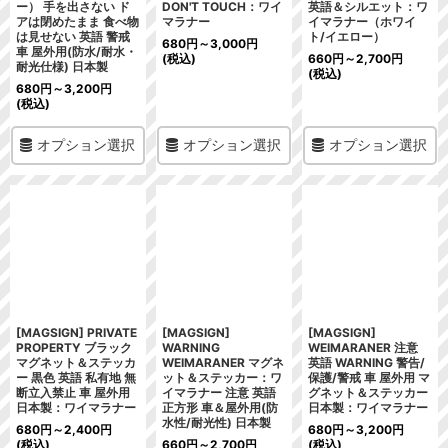
ー） 手を出さない ド
DON'T TOUCH：ワイ
英語＆シルエット：ワ
アは閉めたまま 食べ物
マラナー
イマラナー（ホワイ
は見せない 英語 警戒
ト/イエロー）
680
円
～3,000
円
車 屋外用(防水/耐水・
(税込)
660
円
～2,700
円
耐光仕様) 日本製
(税込)
680
円
～3,200
円
(税込)
オプション選択
オプション選択
オプション選択
[MAGSIGN] PRIVATE
[MAGSIGN]
[MAGSIGN]
PROPERTY ブラック
WARNING
WEIMARANER 注意
マグネット＆ステッカ
WEIMARANER マグネ
英語 WARNING 警告/
ー 黒色 英語 私有地 無
ット＆ステッカー：ワ
保護/警戒 車 屋外用 マ
断立入禁止 車 屋外用
イマラナー 注意 英語
グネット＆ステッカー
日本製：ワイマラナー
正方形 車＆屋外用(防
日本製：ワイマラナー
水性/耐光性) 日本製
680
円
～2,400
円
680
円
～3,200
円
(税込)
660
円
～2,700
円
(税込)