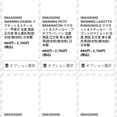
[MAGSIGN]
[MAGSIGN]
[MAGSIGN]
WARNING KAIKEN マ
WARNING PETIT
WARNING LAGOTTO
グネット＆ステッカ
BRABANCON マグネ
ROMAGNOLO マグネ
ー：甲斐犬 注意 英語
ット＆ステッカー：プ
ット＆ステッカー：ラ
正方形 車＆屋外用(防
チブラバンソン 注意
ゴットロマニョーロ 注
水性/耐光性) 日本製
英語 正方形 車＆屋外
意 英語 正方形 車＆屋
用(防水性/耐光性) 日
外用(防水性/耐光性)
660
円
～2,700
円
本製
日本製
(税込)
660
円
～2,700
円
660
円
～2,700
円
(税込)
(税込)
オプション選択
オプション選択
オプション選択
[MAGSIGN]
[MAGSIGN]
[MAGSIGN]