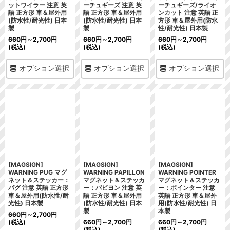
ットワイラー 注意 英
ーチュギーズ 注意 英
ーチュギーズ/ライオ
語 正方形 車＆屋外用
語 正方形 車＆屋外用
ンカット 注意 英語 正
(防水性/耐光性) 日本
(防水性/耐光性) 日本
方形 車＆屋外用(防水
製
製
性/耐光性) 日本製
660
円
～2,700
円
660
円
～2,700
円
660
円
～2,700
円
(税込)
(税込)
(税込)
オプション選択
オプション選択
オプション選択
[MAGSIGN]
[MAGSIGN]
[MAGSIGN]
WARNING PUG マグ
WARNING PAPILLON
WARNING POINTER
ネット＆ステッカー：
マグネット＆ステッカ
マグネット＆ステッカ
パグ 注意 英語 正方形
ー：パピヨン 注意 英
ー：ポインター 注意
車＆屋外用(防水性/耐
語 正方形 車＆屋外用
英語 正方形 車＆屋外
光性) 日本製
(防水性/耐光性) 日本
用(防水性/耐光性) 日
製
本製
660
円
～2,700
円
(税込)
660
円
～2,700
円
660
円
～2,700
円
(税込)
(税込)