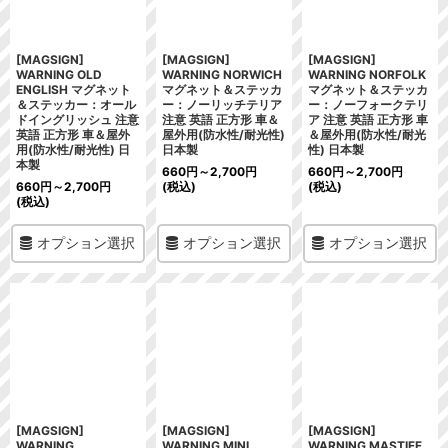
[MAGSIGN]
[MAGSIGN]
[MAGSIGN]
WARNING OLD
WARNING NORWICH
WARNING NORFOLK
ENGLISH マグネット
マグネット＆ステッカ
マグネット＆ステッカ
＆ステッカー：オール
ー：ノーリッチテリア
ー：ノーフォークテリ
ドイングリッシュ 注意
注意 英語 正方形 車＆
ア 注意 英語 正方形 車
英語 正方形 車＆屋外
屋外用(防水性/耐光性)
＆屋外用(防水性/耐光
用(防水性/耐光性) 日
日本製
性) 日本製
本製
660
円
～2,700
円
660
円
～2,700
円
660
円
～2,700
円
(税込)
(税込)
(税込)
オプション選択
オプション選択
オプション選択
[MAGSIGN]
[MAGSIGN]
[MAGSIGN]
WARNING
WARNING MINI
WARNING MASTIFF