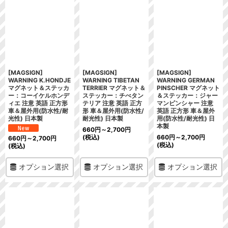
絞り込む
[MAGSIGN]
[MAGSIGN]
[MAGSIGN]
WARNING K.HONDJE
WARNING TIBETAN
WARNING GERMAN
マグネット＆ステッカ
TERRIER マグネット＆
PINSCHER マグネット
ー：コーイケルホンデ
ステッカー：チべタン
＆ステッカー：ジャー
ィエ 注意 英語 正方形
テリア 注意 英語 正方
マンピンシャー 注意
車＆屋外用(防水性/耐
形 車＆屋外用(防水性/
英語 正方形 車＆屋外
光性) 日本製
耐光性) 日本製
用(防水性/耐光性) 日
本製
660
円
～2,700
円
(税込)
660
円
～2,700
円
660
円
～2,700
円
(税込)
(税込)
オプション選択
オプション選択
オプション選択