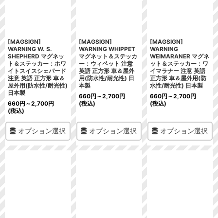
[MAGSIGN]
[MAGSIGN]
[MAGSIGN]
WARNING W. S.
WARNING WHIPPET
WARNING
SHEPHERD マグネッ
マグネット＆ステッカ
WEIMARANER マグネ
ト＆ステッカー：ホワ
ー：ウィペット 注意
ット＆ステッカー：ワ
イトスイスシェパード
英語 正方形 車＆屋外
イマラナー 注意 英語
注意 英語 正方形 車＆
用(防水性/耐光性) 日
正方形 車＆屋外用(防
屋外用(防水性/耐光性)
本製
水性/耐光性) 日本製
日本製
660
円
～2,700
円
660
円
～2,700
円
660
円
～2,700
円
(税込)
(税込)
(税込)
オプション選択
オプション選択
オプション選択