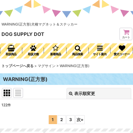
WARNING(正方形)犬種マグネット＆ステッカー
DOG SUPPLY DOT
カート
取扱商品
取扱犬種
新着商品
商品検索
サイト案内
愛犬コーナー
トップページへ戻る
>
マグサイン
>
WARNING(正方形)
WARNING(正方形)
表示順変更
閉じる
122
件
表示数
:
1
2
3
次
»
並び順
: