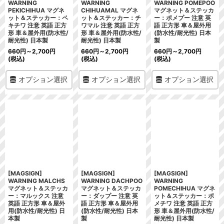
WARNING
WARNING
WARNING POMEPOO
PEKICHIHUA マグネ
CHIHUAMAL マグネ
マグネット＆ステッカ
ット＆ステッカー：ペ
ット＆ステッカー：チ
ー：ポメプー 注意 英
キチワ 注意 英語 正方
ワマル 注意 英語 正方
語 正方形 車＆屋外用
形 車＆屋外用(防水性/
形 車＆屋外用(防水性/
(防水性/耐光性) 日本
耐光性) 日本製
耐光性) 日本製
製
660
円
～2,700
円
660
円
～2,700
円
660
円
～2,700
円
(税込)
(税込)
(税込)
オプション選択
オプション選択
オプション選択
[MAGSIGN]
[MAGSIGN]
[MAGSIGN]
WARNING MALCHS
WARNING DACHPOO
WARNING
マグネット＆ステッカ
マグネット＆ステッカ
POMECHIHUA マグネ
ー：マルックス 注意
ー：ダップー 注意 英
ット＆ステッカー：ポ
英語 正方形 車＆屋外
語 正方形 車＆屋外用
メチワ 注意 英語 正方
用(防水性/耐光性) 日
(防水性/耐光性) 日本
形 車＆屋外用(防水性/
本製
製
耐光性) 日本製