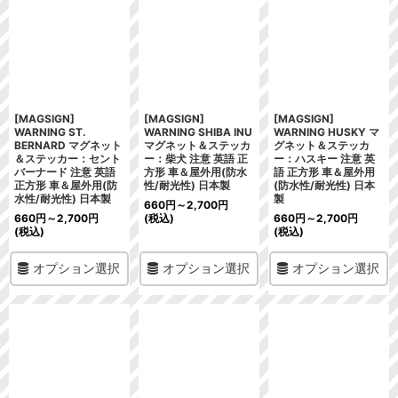
[MAGSIGN]
[MAGSIGN]
[MAGSIGN]
WARNING ST.
WARNING SHIBA INU
WARNING HUSKY マ
BERNARD マグネット
マグネット＆ステッカ
グネット＆ステッカ
＆ステッカー：セント
ー：柴犬 注意 英語 正
ー：ハスキー 注意 英
バーナード 注意 英語
方形 車＆屋外用(防水
語 正方形 車＆屋外用
正方形 車＆屋外用(防
性/耐光性) 日本製
(防水性/耐光性) 日本
水性/耐光性) 日本製
製
660
円
～2,700
円
660
円
～2,700
円
(税込)
660
円
～2,700
円
(税込)
(税込)
オプション選択
オプション選択
オプション選択