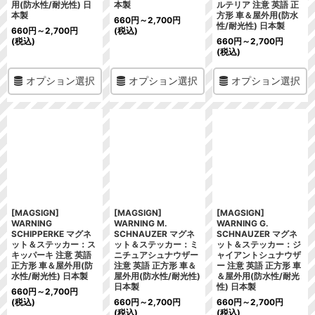
用(防水性/耐光性) 日
本製
ルテリア 注意 英語 正
本製
方形 車＆屋外用(防水
660
円
～2,700
円
性/耐光性) 日本製
660
円
～2,700
円
(税込)
(税込)
660
円
～2,700
円
(税込)
オプション選択
オプション選択
オプション選択
[MAGSIGN]
[MAGSIGN]
[MAGSIGN]
WARNING
WARNING M.
WARNING G.
SCHIPPERKE マグネ
SCHNAUZER マグネ
SCHNAUZER マグネ
ット＆ステッカー：ス
ット＆ステッカー：ミ
ット＆ステッカー：ジ
キッパーキ 注意 英語
ニチュアシュナウザー
ャイアントシュナウザ
正方形 車＆屋外用(防
注意 英語 正方形 車＆
ー 注意 英語 正方形 車
水性/耐光性) 日本製
屋外用(防水性/耐光性)
＆屋外用(防水性/耐光
日本製
性) 日本製
660
円
～2,700
円
(税込)
660
円
～2,700
円
660
円
～2,700
円
(税込)
(税込)