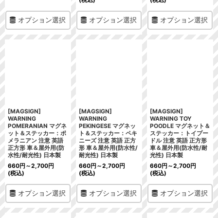
オプション選択
オプション選択
オプション選択
[MAGSIGN]
[MAGSIGN]
[MAGSIGN]
WARNING
WARNING
WARNING TOY
POMERANIAN マグネ
PEKINGESE マグネッ
POODLE マグネット＆
ット＆ステッカー：ポ
ト＆ステッカー：ペキ
ステッカー：トイプー
メラニアン 注意 英語
ニーズ 注意 英語 正方
ドル 注意 英語 正方形
正方形 車＆屋外用(防
形 車＆屋外用(防水性/
車＆屋外用(防水性/耐
水性/耐光性) 日本製
耐光性) 日本製
光性) 日本製
660
円
～2,700
円
660
円
～2,700
円
660
円
～2,700
円
(税込)
(税込)
(税込)
オプション選択
オプション選択
オプション選択