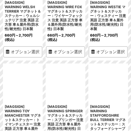
[MAGSIGN]
[MAGSIGN]
[MAGSIGN]
WARNING WELSH
WARNING WIRE FOX
WARNING WESTIE マ
TERRIER マグネット＆
マグネット＆ステッカ
グネット＆ステッカ
ステッカー：ウェルシ
ー：ワイヤーフォック
ー：ウェスティー 注意
ュテリア 注意 英語 正
ス 注意 英語 正方形 車
英語 正方形 車＆屋外
方形 車＆屋外用(防水
＆屋外用(防水性/耐光
用(防水性/耐光性) 日
性/耐光性) 日本製
性) 日本製
本製
660
円
～2,700
円
660
円
～2,700
円
660
円
～2,700
円
(税込)
(税込)
(税込)
オプション選択
オプション選択
オプション選択
[MAGSIGN]
[MAGSIGN]
[MAGSIGN]
WARNING TOY
WARNING SPRINGER
WARNING
MANCHESTER マグネ
マグネット＆ステッカ
STAFFORDSHIRE
ット＆ステッカー：ト
ー：スプリンガー 注意
BULL TERRIER マグネ
イマンチェスター 注意
英語 正方形 車＆屋外
ット＆ステッカー：ス
英語 正方形 車＆屋外
用(防水性/耐光性) 日
タッフォードシャーブ