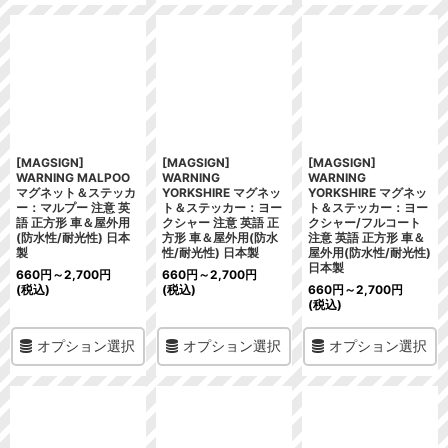
[MAGSIGN]
[MAGSIGN]
[MAGSIGN]
WARNING MALPOO
WARNING
WARNING
マグネット＆ステッカ
YORKSHIRE マグネッ
YORKSHIRE マグネッ
ー：マルプー 注意 英
ト＆ステッカー：ヨー
ト＆ステッカー：ヨー
語 正方形 車＆屋外用
クシャー 注意 英語 正
クシャー/フルコート
(防水性/耐光性) 日本
方形 車＆屋外用(防水
注意 英語 正方形 車＆
製
性/耐光性) 日本製
屋外用(防水性/耐光性)
日本製
660
円
～2,700
円
660
円
～2,700
円
(税込)
(税込)
660
円
～2,700
円
(税込)
オプション選択
オプション選択
オプション選択