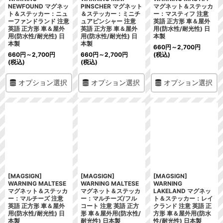
NEWFOUND マグネッ
PINSCHER マグネット
マグネット＆ステッカ
ト＆ステッカー：ニュ
＆ステッカー：ミニチ
ー：マスティフ 注意
ーファンドランド 注意
ュアピンシャー 注意
英語 正方形 車＆屋外
英語 正方形 車＆屋外
英語 正方形 車＆屋外
用(防水性/耐光性) 日
用(防水性/耐光性) 日
用(防水性/耐光性) 日
本製
本製
本製
660
円
～2,700
円
660
円
～2,700
円
660
円
～2,700
円
(税込)
(税込)
(税込)
オプション選択
オプション選択
オプション選択
[MAGSIGN]
[MAGSIGN]
[MAGSIGN]
WARNING MALTESE
WARNING MALTESE
WARNING
マグネット＆ステッカ
マグネット＆ステッカ
LAKELAND マグネッ
ー：マルチーズ 注意
ー：マルチーズ/フル
ト＆ステッカー：レイ
英語 正方形 車＆屋外
コート 注意 英語 正方
クランド 注意 英語 正
用(防水性/耐光性) 日
形 車＆屋外用(防水性/
方形 車＆屋外用(防水
本製
耐光性) 日本製
性/耐光性) 日本製