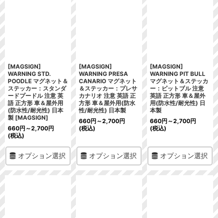
[MAGSIGN]
[MAGSIGN]
[MAGSIGN]
WARNING STD.
WARNING PRESA
WARNING PIT BULL
POODLE マグネット＆
CANARIO マグネット
マグネット＆ステッカ
ステッカー：スタンダ
＆ステッカー：プレサ
ー：ピットブル 注意
ードプードル 注意 英
カナリオ 注意 英語 正
英語 正方形 車＆屋外
語 正方形 車＆屋外用
方形 車＆屋外用(防水
用(防水性/耐光性) 日
(防水性/耐光性) 日本
性/耐光性) 日本製
本製
製 [MAGSIGN]
660
円
～2,700
円
660
円
～2,700
円
660
円
～2,700
円
(税込)
(税込)
(税込)
オプション選択
オプション選択
オプション選択