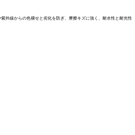
食や紫外線からの色褪せと劣化を防ぎ、摩擦キズに強く、耐水性と耐光性