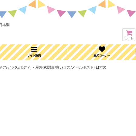
 日本製
カート
サイト案内
愛犬コーナー
:車(ドア/ガラス/ボディ)・屋外(玄関扉/窓ガラス/メールポスト) 日本製