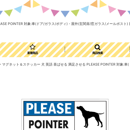
ASE POINTER 対象:車(ドア/ガラス/ボディ)・屋外(玄関扉/窓ガラス/メールポスト)
新着商品
商品検索
ター マグネット＆ステッカー 犬 英語 喜ばせる 満足させる PLEASE POINTER 対象