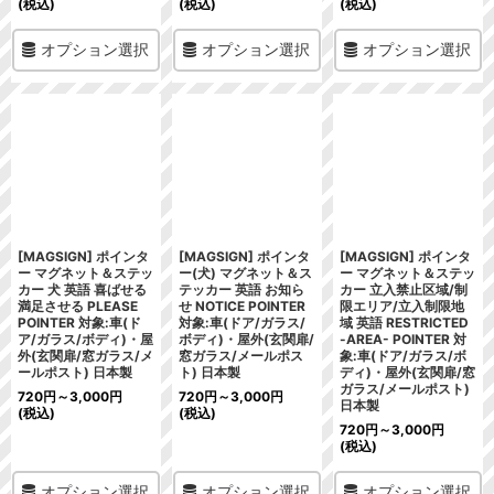
(税込)
(税込)
(税込)
オプション選択
オプション選択
オプション選択
[MAGSIGN] ポインタ
[MAGSIGN] ポインタ
[MAGSIGN] ポインタ
ー マグネット＆ステッ
ー(犬) マグネット＆ス
ー マグネット＆ステッ
カー 犬 英語 喜ばせる
テッカー 英語 お知ら
カー 立入禁止区域/制
満足させる PLEASE
せ NOTICE POINTER
限エリア/立入制限地
POINTER 対象:車(ド
対象:車(ドア/ガラス/
域 英語 RESTRICTED
ア/ガラス/ボディ)・屋
ボディ)・屋外(玄関扉/
-AREA- POINTER 対
外(玄関扉/窓ガラス/メ
窓ガラス/メールポス
象:車(ドア/ガラス/ボ
ールポスト) 日本製
ト) 日本製
ディ)・屋外(玄関扉/窓
ガラス/メールポスト)
720
円
～3,000
円
720
円
～3,000
円
日本製
(税込)
(税込)
720
円
～3,000
円
(税込)
オプション選択
オプション選択
オプション選択