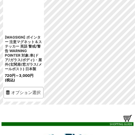
[MAGSIGN] ポインタ
ー 注意マグネット＆ス
テッカー 英語 警戒/警
告 WARNING
POINTER 対象:車(ド
ア/ガラス/ボディ)・屋
外(玄関扉/窓ガラス/メ
ールポスト) 日本製
720
円
～3,000
円
(税込)
オプション選択