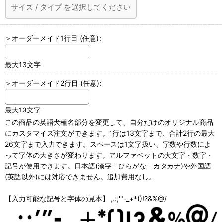
サイズ
/
タイプ
を選択してください
＞オーダーメイド1行目
(任意)
:
最大13文字
＞オーダーメイド2行目
(任意)
:
最大13文字
この商品の英語犬種名部分を変更して、自分だけのオリジナル商品
にカスタマイズ注文ができます。1行は13文字まで、合計2行の最大
26文字まで入力できます。スペースは1文字扱い、字数や行数によ
って字体の大きさが変わります。アルファベットの大文字・数字・
記号が使用できます。日本語(漢字・ひらがな・カタカナ)や外国語
(英語以外)には対応できません。追加費用なし。
【入力可能な記号と字体の見本】 ,.:;'"-_+*()!?&%@/