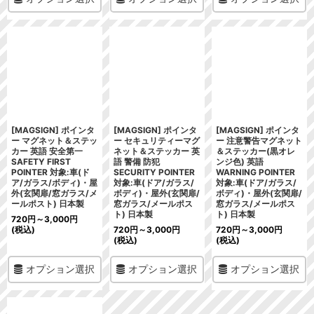
[MAGSIGN] ポインタ
[MAGSIGN] ポインタ
[MAGSIGN] ポインタ
ー マグネット＆ステッ
ー セキュリティーマグ
ー 注意警告マグネット
カー 英語 安全第一
ネット＆ステッカー 英
＆ステッカー(黒オレ
SAFETY FIRST
語 警備 防犯
ンジ色) 英語
POINTER 対象:車(ド
SECURITY POINTER
WARNING POINTER
ア/ガラス/ボディ)・屋
対象:車(ドア/ガラス/
対象:車(ドア/ガラス/
外(玄関扉/窓ガラス/メ
ボディ)・屋外(玄関扉/
ボディ)・屋外(玄関扉/
ールポスト) 日本製
窓ガラス/メールポス
窓ガラス/メールポス
ト) 日本製
ト) 日本製
720
円
～3,000
円
(税込)
720
円
～3,000
円
720
円
～3,000
円
(税込)
(税込)
オプション選択
オプション選択
オプション選択