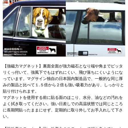
【強磁力マグネット】裏面全面が強力磁石となり端や角までピッタ
リくっ付いて、強風下でもはずれにくい、飛び落ちにくいようにな
っています。マグサイン独自の日本国内製造品で、一般的な同じ厚
みの製品と比べて１.５倍から２倍も強い吸着力があり、しっかりと
貼り付けられます。
マグネットを使用する前に貼る面のほこり、水分、油などの汚れを
よく拭き取ってください。強い日差しでの高温状態では同じところ
に長期間貼ったままにせず、定期的に取り外してお手入れして下さ
い。