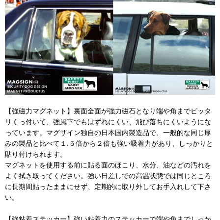
【強磁力マグネット】裏面全面が強力磁石となり端や角までピッタ
リくっ付いて、強風下でもはずれにくい、飛び落ちにくいようにな
っています。マグサイン独自の日本国内製造品で、一般的な同じ厚
みの製品と比べて１.５倍から２倍も強い吸着力があり、しっかりと
貼り付けられます。
マグネットを使用する前に貼る面のほこり、水分、油などの汚れを
よく拭き取ってください。強い日差しでの高温状態では同じところ
に長期間貼ったままにせず、定期的に取り外してお手入れして下さ
い。
【強粘着ステッカー】強い粘着力のステッカーで端や角までしっか