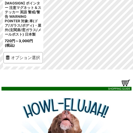
[MAGSIGN] ポインタ
ー 注意マグネット＆ス
テッカー 英語 警戒/警
告 WARNING
POINTER 対象:車(ド
ア/ガラス/ボディ)・屋
外(玄関扉/窓ガラス/メ
ールポスト) 日本製
720
円
～3,000
円
(税込)
オプション選択