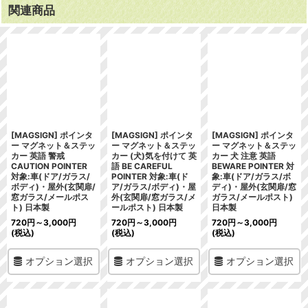
関連商品
[MAGSIGN] ポインタ
[MAGSIGN] ポインタ
[MAGSIGN] ポインタ
ー マグネット＆ステッ
ー マグネット＆ステッ
ー マグネット＆ステッ
カー 英語 警戒
カー (犬)気を付けて 英
カー 犬 注意 英語
CAUTION POINTER
語 BE CAREFUL
BEWARE POINTER 対
対象:車(ドア/ガラス/
POINTER 対象:車(ド
象:車(ドア/ガラス/ボ
ボディ)・屋外(玄関扉/
ア/ガラス/ボディ)・屋
ディ)・屋外(玄関扉/窓
窓ガラス/メールポス
外(玄関扉/窓ガラス/メ
ガラス/メールポスト)
ト) 日本製
ールポスト) 日本製
日本製
720
円
～3,000
円
720
円
～3,000
円
720
円
～3,000
円
(税込)
(税込)
(税込)
オプション選択
オプション選択
オプション選択