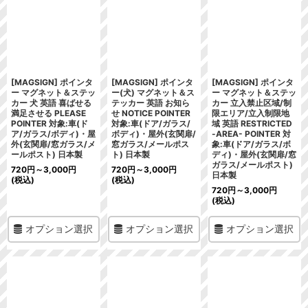
[MAGSIGN] ポインタ
[MAGSIGN] ポインタ
[MAGSIGN] ポインタ
ー マグネット＆ステッ
ー(犬) マグネット＆ス
ー マグネット＆ステッ
カー 犬 英語 喜ばせる
テッカー 英語 お知ら
カー 立入禁止区域/制
満足させる PLEASE
せ NOTICE POINTER
限エリア/立入制限地
POINTER 対象:車(ド
対象:車(ドア/ガラス/
域 英語 RESTRICTED
ア/ガラス/ボディ)・屋
ボディ)・屋外(玄関扉/
-AREA- POINTER 対
外(玄関扉/窓ガラス/メ
窓ガラス/メールポス
象:車(ドア/ガラス/ボ
ールポスト) 日本製
ト) 日本製
ディ)・屋外(玄関扉/窓
ガラス/メールポスト)
720
円
～3,000
円
720
円
～3,000
円
日本製
(税込)
(税込)
720
円
～3,000
円
(税込)
オプション選択
オプション選択
オプション選択