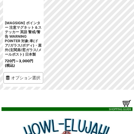
[MAGSIGN] ポインタ
ー 注意マグネット＆ス
テッカー 英語 警戒/警
告 WARNING
POINTER 対象:車(ド
ア/ガラス/ボディ)・屋
外(玄関扉/窓ガラス/メ
ールポスト) 日本製
720
円
～3,000
円
(税込)
オプション選択