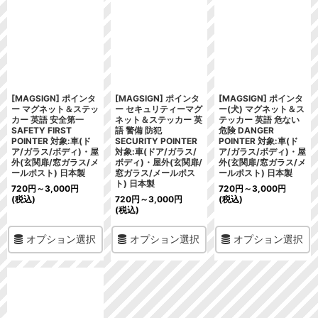
[MAGSIGN] ポインタ
[MAGSIGN] ポインタ
[MAGSIGN] ポインタ
ー マグネット＆ステッ
ー セキュリティーマグ
ー(犬) マグネット＆ス
カー 英語 安全第一
ネット＆ステッカー 英
テッカー 英語 危ない
SAFETY FIRST
語 警備 防犯
危険 DANGER
POINTER 対象:車(ド
SECURITY POINTER
POINTER 対象:車(ド
ア/ガラス/ボディ)・屋
対象:車(ドア/ガラス/
ア/ガラス/ボディ)・屋
外(玄関扉/窓ガラス/メ
ボディ)・屋外(玄関扉/
外(玄関扉/窓ガラス/メ
ールポスト) 日本製
窓ガラス/メールポス
ールポスト) 日本製
ト) 日本製
720
円
～3,000
円
720
円
～3,000
円
(税込)
720
円
～3,000
円
(税込)
(税込)
オプション選択
オプション選択
オプション選択