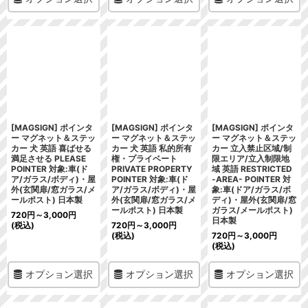
[MAGSIGN] ポインタ
[MAGSIGN] ポインタ
[MAGSIGN] ポインタ
ー マグネット＆ステッ
ー マグネット＆ステッ
ー マグネット＆ステッ
カー 犬 英語 喜ばせる
カー 犬 英語 私的所有
カー 立入禁止区域/制
満足させる PLEASE
権・プライベート
限エリア/立入制限地
POINTER 対象:車(ド
PRIVATE PROPERTY
域 英語 RESTRICTED
ア/ガラス/ボディ)・屋
POINTER 対象:車(ド
-AREA- POINTER 対
外(玄関扉/窓ガラス/メ
ア/ガラス/ボディ)・屋
象:車(ドア/ガラス/ボ
ールポスト) 日本製
外(玄関扉/窓ガラス/メ
ディ)・屋外(玄関扉/窓
ールポスト) 日本製
ガラス/メールポスト)
720
円
～3,000
円
日本製
(税込)
720
円
～3,000
円
(税込)
720
円
～3,000
円
(税込)
オプション選択
オプション選択
オプション選択