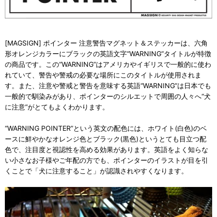
[MAGSIGN] ポインター 注意警告マグネット＆ステッカーは、六角
形オレンジカラーにブラックの英語文字“WARNING”タイトルが特徴
の商品です。この“WARNING”はアメリカやイギリスで一般的に使わ
れていて、警告や警戒の必要な場所にこのタイトルが使用されま
す。また、注意や警戒と警告を意味する英語“WARNING”は日本でも
一般的で馴染みがあり、ポインターのシルエットで周囲の人々へ“犬
に注意”がとてもよくわかります。
“WARNING POINTER”という英文の配色には、ホワイト(白色)のベ
ースに鮮やかなオレンジ色とブラック(黒色)というとても目立つ配
色で、注目度と視認性を高める効果があります。英語をよく知らな
い小さなお子様やご年配の方でも、ポインターのイラストが目を引
くことで「犬に注意すること」が認識されやすくなります。