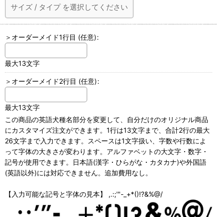
サイズ
/
タイプ
を選択してください
＞オーダーメイド1行目
(任意)
:
最大13文字
＞オーダーメイド2行目
(任意)
:
最大13文字
この商品の英語犬種名部分を変更して、自分だけのオリジナル商品
にカスタマイズ注文ができます。1行は13文字まで、合計2行の最大
26文字まで入力できます。スペースは1文字扱い、字数や行数によ
って字体の大きさが変わります。アルファベットの大文字・数字・
記号が使用できます。日本語(漢字・ひらがな・カタカナ)や外国語
(英語以外)には対応できません。追加費用なし。
【入力可能な記号と字体の見本】 ,.:;'"-_+*()!?&%@/