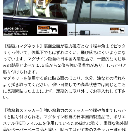
【強磁力マグネット】裏面全面が強力磁石となり端や角までピッタ
リくっ付いて、強風下でもはずれにくい、飛び落ちにくいようにな
っています。マグサイン独自の日本国内製造品で、一般的な同じ厚
みの製品と比べて１.５倍から２倍も強い吸着力があり、しっかりと
貼り付けられます。
マグネットを使用する前に貼る面のほこり、水分、油などの汚れを
よく拭き取ってください。強い日差しでの高温状態では同じところ
に長期間貼ったままにせず、定期的に取り外してお手入れして下さ
い。
【強粘着ステッカー】強い粘着力のステッカーで端や角までしっか
りと貼り付けられる。マグサイン独自の日本国内製造品で、ポリエ
ステル(PET)フィルムを使用しているため破れに強く、廉価な海外製
品やペーパーベース品と違い、貼ってはがす際のステッカー跡が残