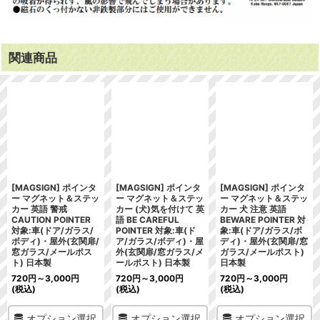
関連商品
[MAGSIGN] ポインタ
[MAGSIGN] ポインタ
[MAGSIGN] ポインタ
ー マグネット＆ステッ
ー マグネット＆ステッ
ー マグネット＆ステッ
カー 英語 警戒
カー (犬)気を付けて 英
カー 犬 注意 英語
CAUTION POINTER
語 BE CAREFUL
BEWARE POINTER 対
対象:車(ドア/ガラス/
POINTER 対象:車(ド
象:車(ドア/ガラス/ボ
ボディ)・屋外(玄関扉/
ア/ガラス/ボディ)・屋
ディ)・屋外(玄関扉/窓
窓ガラス/メールポス
外(玄関扉/窓ガラス/メ
ガラス/メールポスト)
ト) 日本製
ールポスト) 日本製
日本製
720
円
～3,000
円
720
円
～3,000
円
720
円
～3,000
円
(税込)
(税込)
(税込)
オプション選択
オプション選択
オプション選択