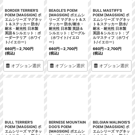
BORDER TERRIER'S
BEAGLE'S POEM
BULL MASTIFF'S
POEM [MAGSIGN] ポ
[MAGSIGN] ポエムシ
POEM [MAGSIGN] ポ
エムシリーズ マグネッ
リーズ マグネット＆ス
エムシリーズ マグネッ
ト＆ステッカー 防水/
テッカー 防水/耐水・
ト＆ステッカー 防水/
耐水・耐光性 日本製
耐光性 日本製 英語＆
耐水・耐光性 日本製
英語＆シルエット：ボ
シルエット：ビーグル
英語＆シルエット：ブ
ーダーテリア（ホワイ
（ホワイト/イエロ
ルマスティフ（ホワイ
ト/イエロー）
ー）
ト/イエロー）
660
円
～2,700
円
660
円
～2,700
円
660
円
～2,700
円
(税込)
(税込)
(税込)
オプション選択
オプション選択
オプション選択
BULL TERRIER'S
BERNESE MOUNTAIN
BELGIAN MALINOIS'S
POEM [MAGSIGN] ポ
DOG'S POEM
POEM [MAGSIGN] ポ
エムシリーズ マグネッ
[MAGSIGN] ポエムシ
エムシリーズ マグネッ