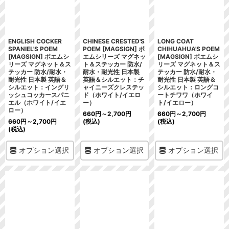
ENGLISH COCKER
CHINESE CRESTED'S
LONG COAT
SPANIEL'S POEM
POEM [MAGSIGN] ポ
CHIHUAHUA'S POEM
[MAGSIGN] ポエムシ
エムシリーズ マグネッ
[MAGSIGN] ポエムシ
リーズ マグネット＆ス
ト＆ステッカー 防水/
リーズ マグネット＆ス
テッカー 防水/耐水・
耐水・耐光性 日本製
テッカー 防水/耐水・
耐光性 日本製 英語＆
英語＆シルエット：チ
耐光性 日本製 英語＆
シルエット：イングリ
ャイニーズクレステッ
シルエット：ロングコ
ッシュコッカースパニ
ド（ホワイト/イエロ
ートチワワ（ホワイ
エル（ホワイト/イエ
ー）
ト/イエロー）
ロー）
660
円
～2,700
円
660
円
～2,700
円
660
円
～2,700
円
(税込)
(税込)
(税込)
オプション選択
オプション選択
オプション選択