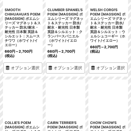
SMOOTH
CLUMBER SPANIEL'S
WELSH CORGI'S
CHIHUAHUA'S POEM
POEM [MAGSIGN] ポ
POEM [MAGSIGN] ポ
[MAGSIGN] ポエムシ
エムシリーズ マグネッ
エムシリーズ マグネッ
リーズ マグネット＆ス
ト＆ステッカー 防水/
ト＆ステッカー 防水/
テッカー 防水/耐水・
耐水・耐光性 日本製
耐水・耐光性 日本製
耐光性 日本製 英語＆
英語＆シルエット：ク
英語＆シルエット：ウ
シルエット：スムース
ランバースパニエル
ェルシュコーギー（ホ
チワワ（ホワイト/イ
（ホワイト/イエロ
ワイト/イエロー）
エロー）
ー）
660
円
～2,700
円
660
円
～2,700
円
660
円
～2,700
円
(税込)
(税込)
(税込)
オプション選択
オプション選択
オプション選択
COLLIE'S POEM
CAIRN TERRIER'S
CHOW CHOW'S
[MAGSIGN] ポエムシ
POEM [MAGSIGN] ポ
POEM [MAGSIGN] ポ