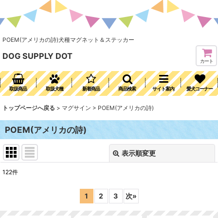
POEM(アメリカの詩)犬種マグネット＆ステッカー
DOG SUPPLY DOT
カート
取扱商品
取扱犬種
新着商品
商品検索
サイト案内
愛犬コーナー
トップページへ戻る
>
マグサイン
>
POEM(アメリカの詩)
POEM(アメリカの詩)
表示順変更
閉じる
122
件
表示数
:
1
2
3
次
»
並び順
: