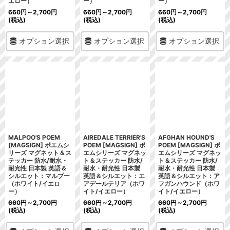
エロー）
ー）
ー）
660
円
～2,700
円
660
円
～2,700
円
660
円
～2,700
円
(税込)
(税込)
(税込)
オプション選択
オプション選択
オプション選択
MALPOO'S POEM
AIREDALE TERRIER'S
AFGHAN HOUND'S
[MAGSIGN] ポエムシ
POEM [MAGSIGN] ポ
POEM [MAGSIGN] ポ
リーズ マグネット＆ス
エムシリーズ マグネッ
エムシリーズ マグネッ
テッカー 防水/耐水・
ト＆ステッカー 防水/
ト＆ステッカー 防水/
耐光性 日本製 英語＆
耐水・耐光性 日本製
耐水・耐光性 日本製
シルエット：マルプー
英語＆シルエット：エ
英語＆シルエット：ア
（ホワイト/イエロ
アデールテリア（ホワ
フガンハウンド（ホワ
ー）
イト/イエロー）
イト/イエロー）
660
円
～2,700
円
660
円
～2,700
円
660
円
～2,700
円
(税込)
(税込)
(税込)