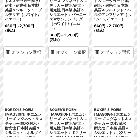
ト＆ステッカー 防水/
リーズ マグネット＆ス
ト＆ステッカー 防水/
耐水・耐光性 日本製
テッカー 防水/耐水・
耐水・耐光性 日本製
英語＆シルエット：ブ
耐光性 日本製 英語＆
英語＆シルエット：ベ
ルテリア（ホワイト/
シルエット：バーニー
ルジアンマリノア（ホ
イエロー）
ズマウンテンドッグ
ワイト/イエロー）
（ホワイト/イエロ
660
円
～2,700
円
660
円
～2,700
円
ー）
(税込)
(税込)
660
円
～2,700
円
(税込)
オプション選択
オプション選択
オプション選択
BORZOI'S POEM
BOXER'S POEM
BOXER'S POEM
[MAGSIGN] ポエムシ
[MAGSIGN] ポエムシ
[MAGSIGN] ポエムシ
リーズ マグネット＆ス
リーズ マグネット＆ス
リーズ マグネット＆ス
テッカー 防水/耐水・
テッカー 防水/耐水・
テッカー 防水/耐水・
耐光性 日本製 英語＆
耐光性 日本製 英語＆
耐光性 日本製 英語＆
シルエット：ボルゾイ
シルエット：ボクサー
シルエット：ボクサー