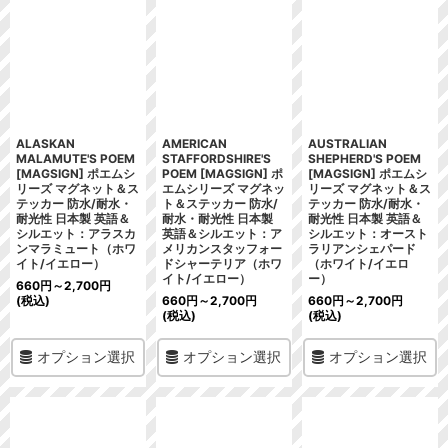
ALASKAN
AMERICAN
AUSTRALIAN
MALAMUTE'S POEM
STAFFORDSHIRE'S
SHEPHERD'S POEM
[MAGSIGN] ポエムシ
POEM [MAGSIGN] ポ
[MAGSIGN] ポエムシ
リーズ マグネット＆ス
エムシリーズ マグネッ
リーズ マグネット＆ス
テッカー 防水/耐水・
ト＆ステッカー 防水/
テッカー 防水/耐水・
耐光性 日本製 英語＆
耐水・耐光性 日本製
耐光性 日本製 英語＆
シルエット：アラスカ
英語＆シルエット：ア
シルエット：オースト
ンマラミュート（ホワ
メリカンスタッフォー
ラリアンシェパード
イト/イエロー）
ドシャーテリア（ホワ
（ホワイト/イエロ
イト/イエロー）
ー）
660
円
～2,700
円
(税込)
660
円
～2,700
円
660
円
～2,700
円
(税込)
(税込)
オプション選択
オプション選択
オプション選択