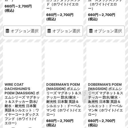
ド（ホワイト/イエロ
（ホワイト/イエロ
660
円
～2,700
円
ー）
ー）
(税込)
660
円
～2,700
円
660
円
～2,700
円
(税込)
(税込)
オプション選択
オプション選択
オプション選択
WIRE COAT
DOBERMAN'S POEM
DOBERMAN'S POEM
DACHSHUND'S
[MAGSIGN] ポエムシ
[MAGSIGN] ポエムシ
POEM [MAGSIGN] ポ
リーズ マグネット＆ス
リーズ マグネット＆ス
エムシリーズ マグネッ
テッカー 防水/耐水・
テッカー 防水/耐水・
ト＆ステッカー 防水/
耐光性 日本製 英語＆
耐光性 日本製 英語＆
耐水・耐光性 日本製
シルエット：ドーベル
シルエット：ドーベル
英語＆シルエット：ワ
マンC（ホワイト/イエ
マンN（ホワイト/イエ
イヤーコートダックス
ロー）
ロー）
フンド（ホワイト/イ
660
円
～2,700
円
660
円
～2,700
円
エロー）
(税込)
(税込)