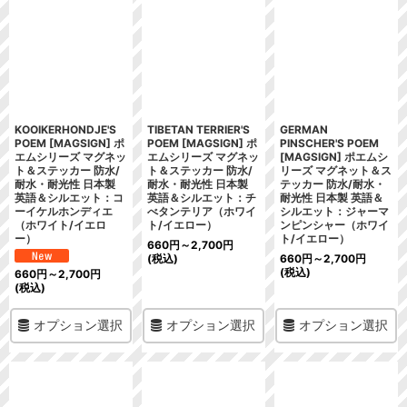
絞り込む
KOOIKERHONDJE'S
TIBETAN TERRIER'S
GERMAN
POEM [MAGSIGN] ポ
POEM [MAGSIGN] ポ
PINSCHER'S POEM
エムシリーズ マグネッ
エムシリーズ マグネッ
[MAGSIGN] ポエムシ
ト＆ステッカー 防水/
ト＆ステッカー 防水/
リーズ マグネット＆ス
耐水・耐光性 日本製
耐水・耐光性 日本製
テッカー 防水/耐水・
英語＆シルエット：コ
英語＆シルエット：チ
耐光性 日本製 英語＆
ーイケルホンディエ
べタンテリア（ホワイ
シルエット：ジャーマ
（ホワイト/イエロ
ト/イエロー）
ンピンシャー（ホワイ
ー）
ト/イエロー）
660
円
～2,700
円
(税込)
660
円
～2,700
円
(税込)
660
円
～2,700
円
(税込)
オプション選択
オプション選択
オプション選択