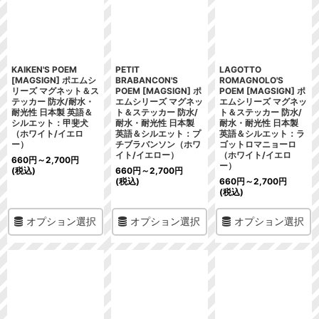
KAIKEN'S POEM
PETIT
LAGOTTO
[MAGSIGN] ポエムシ
BRABANCON'S
ROMAGNOLO'S
リーズ マグネット＆ス
POEM [MAGSIGN] ポ
POEM [MAGSIGN] ポ
テッカー 防水/耐水・
エムシリーズ マグネッ
エムシリーズ マグネッ
耐光性 日本製 英語＆
ト＆ステッカー 防水/
ト＆ステッカー 防水/
シルエット：甲斐犬
耐水・耐光性 日本製
耐水・耐光性 日本製
（ホワイト/イエロ
英語＆シルエット：プ
英語＆シルエット：ラ
ー）
チブラバンソン（ホワ
ゴットロマニョーロ
イト/イエロー）
（ホワイト/イエロ
660
円
～2,700
円
ー）
(税込)
660
円
～2,700
円
(税込)
660
円
～2,700
円
(税込)
オプション選択
オプション選択
オプション選択