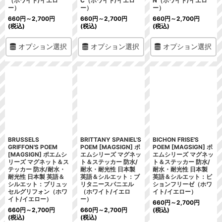
（ホワイト/イエロ
C（ホワイト/イエロ
N（ホワイト/イエロ
ー）
ー）
ー）
660
円
～2,700
円
660
円
～2,700
円
660
円
～2,700
円
(税込)
(税込)
(税込)
オプション選択
オプション選択
オプション選択
BRUSSELS
BRITTANY SPANIEL'S
BICHON FRISE'S
GRIFFON'S POEM
POEM [MAGSIGN] ポ
POEM [MAGSIGN] ポ
[MAGSIGN] ポエムシ
エムシリーズ マグネッ
エムシリーズ マグネッ
リーズ マグネット＆ス
ト＆ステッカー 防水/
ト＆ステッカー 防水/
テッカー 防水/耐水・
耐水・耐光性 日本製
耐水・耐光性 日本製
耐光性 日本製 英語＆
英語＆シルエット：ブ
英語＆シルエット：ビ
シルエット：ブリュッ
リタニースパニエル
ションフリーゼ（ホワ
セルグリフォン（ホワ
（ホワイト/イエロ
イト/イエロー）
イト/イエロー）
ー）
660
円
～2,700
円
660
円
～2,700
円
660
円
～2,700
円
(税込)
(税込)
(税込)