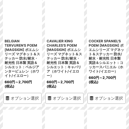
BELGIAN
CAVALIER KING
COCKER SPANIEL'S
TERVUREN'S POEM
CHARLES'S POEM
POEM [MAGSIGN] ポ
[MAGSIGN] ポエムシ
[MAGSIGN] ポエムシ
エムシリーズ マグネッ
リーズ マグネット＆ス
リーズ マグネット＆ス
ト＆ステッカー 防水/
テッカー 防水/耐水・
テッカー 防水/耐水・
耐水・耐光性 日本製
耐光性 日本製 英語＆
耐光性 日本製 英語＆
英語＆シルエット：コ
シルエット：ベルジア
シルエット：キャバリ
ッカースパニエル（ホ
ンタービュレン（ホワ
ア（ホワイト/イエロ
ワイト/イエロー）
イト/イエロー）
ー）
660
円
～2,700
円
660
円
～2,700
円
660
円
～2,700
円
(税込)
(税込)
(税込)
オプション選択
オプション選択
オプション選択