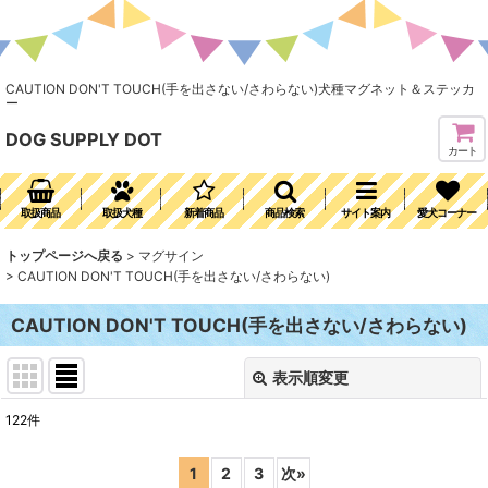
CAUTION DON'T TOUCH(手を出さない/さわらない)犬種マグネット＆ステッカ
ー
DOG SUPPLY DOT
カート
取扱商品
取扱犬種
新着商品
商品検索
サイト案内
愛犬コーナー
トップページへ戻る
>
マグサイン
>
CAUTION DON'T TOUCH(手を出さない/さわらない)
CAUTION DON'T TOUCH(手を出さない/さわらない)
表示順変更
閉じる
122
件
表示数
:
1
2
3
次
»